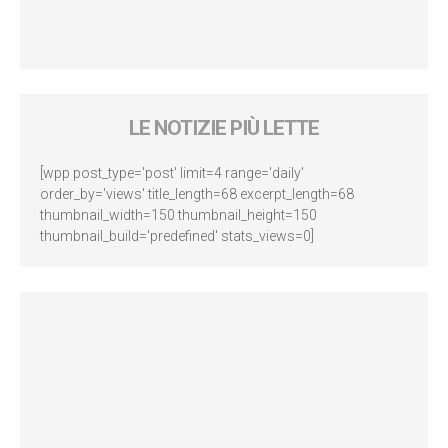
LE NOTIZIE PIÙ LETTE
[wpp post_type='post' limit=4 range='daily'
order_by='views' title_length=68 excerpt_length=68
thumbnail_width=150 thumbnail_height=150
thumbnail_build='predefined' stats_views=0]