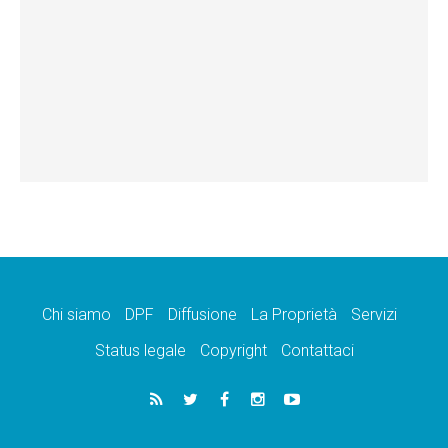
Chi siamo
DPF
Diffusione
La Proprietà
Servizi
Status legale
Copyright
Contattaci