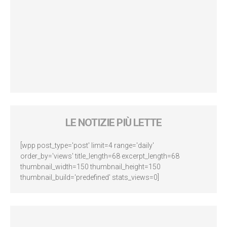
LE NOTIZIE PIÙ LETTE
[wpp post_type='post' limit=4 range='daily'
order_by='views' title_length=68 excerpt_length=68
thumbnail_width=150 thumbnail_height=150
thumbnail_build='predefined' stats_views=0]