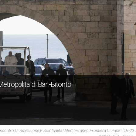
tropolita di Bari-Bitonto
Incontro Di Riflessione E Spiritualità “Mediterraneo Frontiera Di Pace“ (19-23