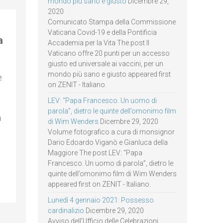
mondo più sano e giusto
Dicembre 29,
2020
Comunicato Stampa della Commissione
Vaticana Covid-19 e della Pontificia
a
Accademia per la Vita The post Il
Vaticano offre 20 punti per un accesso
giusto ed universale ai vaccini, per un
mondo più sano e giusto appeared first
e
on ZENIT - Italiano.
LEV: “Papa Francesco. Un uomo di
parola”, dietro le quinte dell’omonimo film
a
di Wim Wenders
Dicembre 29, 2020
Volume fotografico a cura di monsignor
Dario Edoardo Viganò e Gianluca della
Maggiore The post LEV: “Papa
Francesco. Un uomo di parola”, dietro le
quinte dell’omonimo film di Wim Wenders
appeared first on ZENIT - Italiano.
Lunedì 4 gennaio 2021: Possesso
cardinalizio
Dicembre 29, 2020
Avviso dell’Ufficio delle Celebrazioni