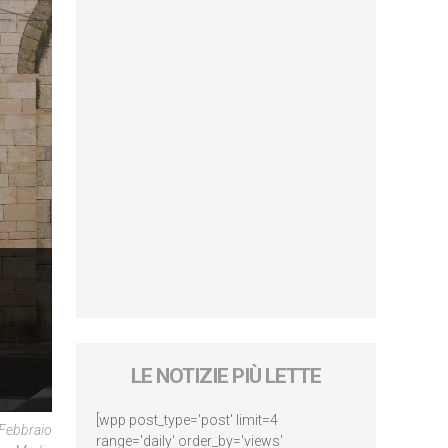
LE NOTIZIE PIÙ LETTE
[wpp post_type='post' limit=4
 Febbraio
range='daily' order_by='views'