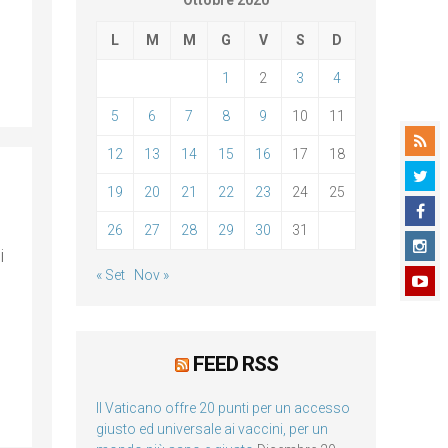
Ottobre 2020
L
M
M
G
V
S
D
1
2
3
4
5
6
7
8
9
10
11
12
13
14
15
16
17
18
19
20
21
22
23
24
25
26
27
28
29
30
31
i
« Set
Nov »
FEED RSS
Il Vaticano offre 20 punti per un accesso
giusto ed universale ai vaccini, per un