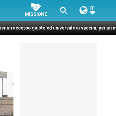
IT
MISSIONE
to ed universale ai vaccini, per un mondo più sano e gi