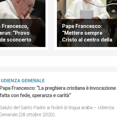
 Francesco,
Papa Francesco:
run: “Provo
“Mettere sempre
de sconcerto
Cristo al centro della
un atto tanto
vostra vita”
ele e insensato”
UDIENZA GENERALE
Papa Francesco: “La preghiera cristiana è invocazione
fatta con fede, speranza e carità”
Saluto del Santo Padre ai fedeli di lingua araba – Udienza
Generale (28 ottobre 2020)