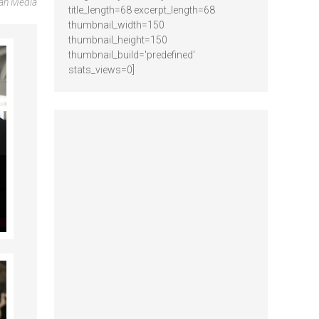
can Media
title_length=68 excerpt_length=68
thumbnail_width=150
thumbnail_height=150
thumbnail_build='predefined'
stats_views=0]