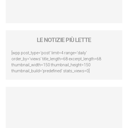
LE NOTIZIE PIÙ LETTE
[wpp post_type='post' limit=4 range='daily'
order_by='views' title_length=68 excerpt_length=68
thumbnail_width=150 thumbnail_height=150
thumbnail_build='predefined' stats_views=0]