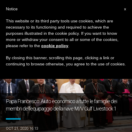
IT
Notice
x
This website or its third party tools use cookies, which are
necessary to its functioning and required to achieve the
GIORNO
purposes illustrated in the cookie policy. If you want to know
Ottobre 21st, 2020
more or withdraw your consent to all or some of the cookies,
please refer to the
cookie policy
.
By closing this banner, scrolling this page, clicking a link or
continuing to browse otherwise, you agree to the use of cookies.
ULTIME NOTIZIE
Papa Francesco: Aiuto economico a tutte le famiglie dei
membri dell’equipaggio della nave M/V Gulf Livestock 1
OCT 21, 2020 16:13