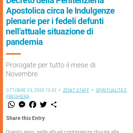
Decreto della Penitenzieria
Apostolica circa le Indulgenze
plenarie per i fedeli defunti
nell’attuale situazione di
pandemia
Prorogate per tutto il mese di
Novembre
OTTOBRE 23, 2020 13:32
ZENIT STAFF
SPIRITUALITÀ E
PREGHIERA
W
M
F
T
S
h
e
a
w
h
a
s
c
i
a
t
s
e
t
r
Share this Entry
s
e
b
t
e
A
n
o
e
p
g
o
r
Questo anno, nelle attuali contingenze dovute alla