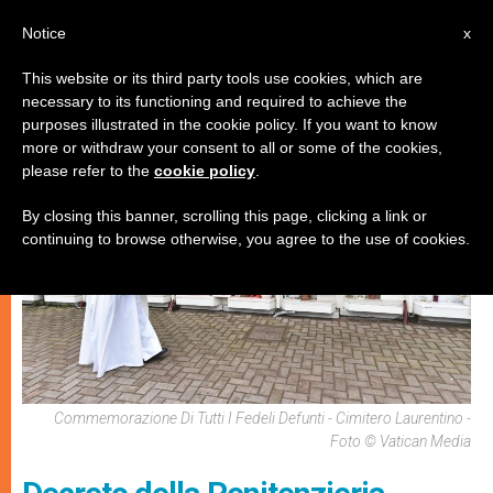
IT
Notice
x
This website or its third party tools use cookies, which are
necessary to its functioning and required to achieve the
SPIRITUALITÀ E PREGHIERA
purposes illustrated in the cookie policy. If you want to know
more or withdraw your consent to all or some of the cookies,
please refer to the
cookie policy
.
By closing this banner, scrolling this page, clicking a link or
continuing to browse otherwise, you agree to the use of cookies.
Commemorazione Di Tutti I Fedeli Defunti - Cimitero Laurentino -
Foto © Vatican Media