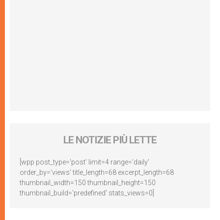
LE NOTIZIE PIÙ LETTE
[wpp post_type='post' limit=4 range='daily'
order_by='views' title_length=68 excerpt_length=68
thumbnail_width=150 thumbnail_height=150
thumbnail_build='predefined' stats_views=0]