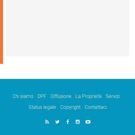
Chi siamo
DPF
Diffusione
La Proprietà
Servizi
Status legale
Copyright
Contattaci