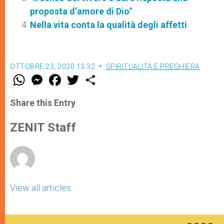
proposta d’amore di Dio"
Nella vita conta la qualità degli affetti
OTTOBRE 23, 2020 13:32
SPIRITUALITÀ E PREGHIERA
W
M
F
T
S
h
e
a
w
h
a
s
c
i
a
t
s
e
t
r
Share this Entry
s
e
b
t
e
A
n
o
e
p
g
o
r
ZENIT Staff
p
e
k
r
View all articles