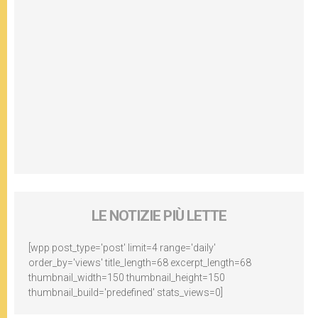
LE NOTIZIE PIÙ LETTE
[wpp post_type='post' limit=4 range='daily'
order_by='views' title_length=68 excerpt_length=68
thumbnail_width=150 thumbnail_height=150
thumbnail_build='predefined' stats_views=0]