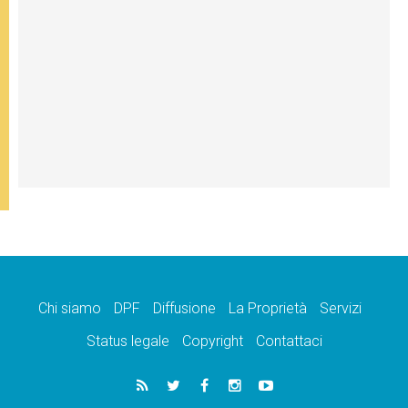
Chi siamo
DPF
Diffusione
La Proprietà
Servizi
Status legale
Copyright
Contattaci