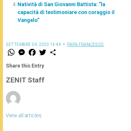
Natività di San Giovanni Battista: “la
capacità di testimoniare con coraggio il
Vangelo”
SETTEMBRE 04, 2020 14:44
PAPA FRANCESCO
W
M
F
T
S
h
e
a
w
h
a
s
c
i
a
t
s
e
t
r
Share this Entry
s
e
b
t
e
A
n
o
e
p
g
o
r
ZENIT Staff
p
e
k
r
View all articles