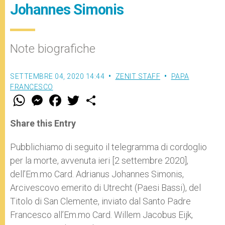
Johannes Simonis
Note biografiche
SETTEMBRE 04, 2020 14:44
ZENIT STAFF
PAPA
FRANCESCO
W
M
F
T
S
h
e
a
w
h
a
s
c
i
a
t
s
e
t
r
Share this Entry
s
e
b
t
e
A
n
o
e
p
g
o
r
Pubblichiamo di seguito il telegramma di cordoglio
p
e
k
per la morte, avvenuta ieri [2 settembre 2020],
r
dell’Em.mo Card. Adrianus Johannes Simonis,
Arcivescovo emerito di Utrecht (Paesi Bassi), del
Titolo di San Clemente, inviato dal Santo Padre
Francesco all’Em.mo Card. Willem Jacobus Eijk,