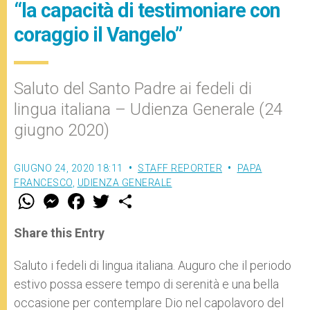
“la capacità di testimoniare con
coraggio il Vangelo”
Saluto del Santo Padre ai fedeli di
lingua italiana – Udienza Generale (24
giugno 2020)
GIUGNO 24, 2020 18:11
STAFF REPORTER
PAPA
FRANCESCO
,
UDIENZA GENERALE
W
M
F
T
S
h
e
a
w
h
a
s
c
i
a
t
s
e
t
r
Share this Entry
s
e
b
t
e
A
n
o
e
p
g
o
r
Saluto i fedeli di lingua italiana. Auguro che il periodo
p
e
k
estivo possa essere tempo di serenità e una bella
r
occasione per contemplare Dio nel capolavoro del