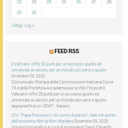
22
23
24
25
26
27
28
29
30
« Mag
Lug »
FEED RSS
Il Vaticano offre 20 punti per un accesso giusto ed
universale ai vaccini, per un mondo più sano e giusto
Dicembre 29, 2020
Comunicato Stampa della Commissione Vaticana Covid-
19 e della Pontificia Accademia per la Vita The post Il
Vaticano offre 20 punti per un accesso giusto ed
universale ai vaccini, per un mondo più sano e giusto
appeared first on ZENIT - Italiano.
LEV: “Papa Francesco. Un uomo di parola”, dietro le quinte
dell’omonimo film di Wim Wenders
Dicembre 29, 2020
Volume fotografico a cura di monsignor Dario Edoardo