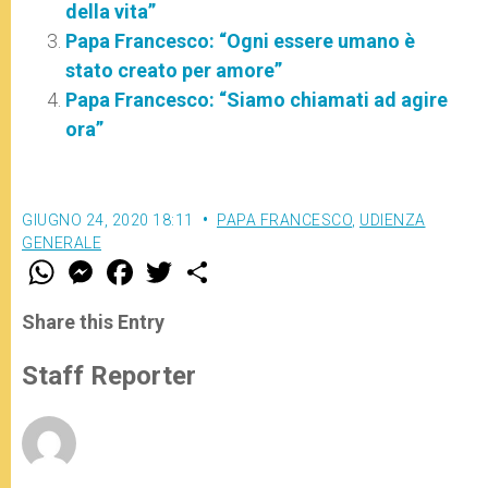
della vita”
Papa Francesco: “Ogni essere umano è
stato creato per amore”
Papa Francesco: “Siamo chiamati ad agire
ora”
GIUGNO 24, 2020 18:11
PAPA FRANCESCO
,
UDIENZA
GENERALE
W
M
F
T
S
h
e
a
w
h
a
s
c
i
a
t
s
e
t
r
Share this Entry
s
e
b
t
e
A
n
o
e
p
g
o
r
Staff Reporter
p
e
k
r