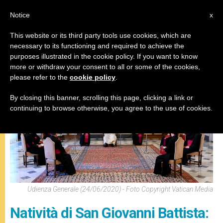
IT
Notice
x
This website or its third party tools use cookies, which are
necessary to its functioning and required to achieve the
,
PAPA FRANCESCO
UDIENZA GENERALE
purposes illustrated in the cookie policy. If you want to know
more or withdraw your consent to all or some of the cookies,
please refer to the
cookie policy
.
By closing this banner, scrolling this page, clicking a link or
continuing to browse otherwise, you agree to the use of cookies.
Udienza Generale (24/06/2020) - Foto Copyright Vatican Media
Natività di San Giovanni Battista: