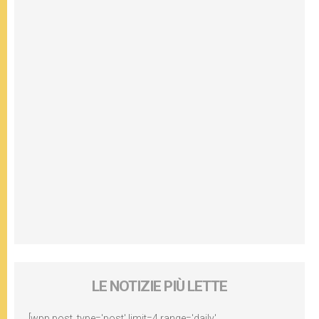
LE NOTIZIE PIÙ LETTE
[wpp post_type='post' limit=4 range='daily'