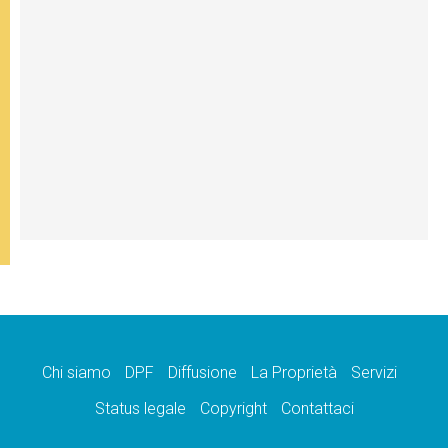
Chi siamo
DPF
Diffusione
La Proprietà
Servizi
Status legale
Copyright
Contattaci