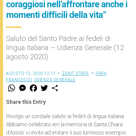
coraggiosi nell’affrontare anche i
momenti difficili della vita”
Saluto del Santo Padre ai fedeli di
lingua italiana – Udienza Generale (12
agosto 2020)
AGOSTO 12, 2020 12:11
ZENIT STAFF
PAPA
FRANCESCO
,
UDIENZA GENERALE
W
M
F
T
S
h
e
a
w
h
a
s
c
i
a
t
s
e
t
r
Share this Entry
s
e
b
t
e
A
n
o
e
p
g
o
r
Rivolgo un cordiale saluto ai fedeli di lingua italiana.
p
e
k
Abbiamo celebrato ieri la memoria di Santa Chiara
r
d’Assisi: vi invito ad imitare il suo luminoso esempio