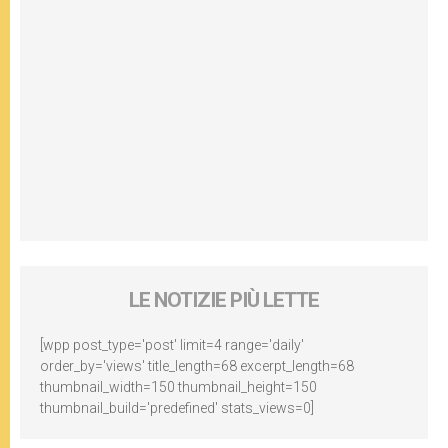
LE NOTIZIE PIÙ LETTE
[wpp post_type='post' limit=4 range='daily'
order_by='views' title_length=68 excerpt_length=68
thumbnail_width=150 thumbnail_height=150
thumbnail_build='predefined' stats_views=0]