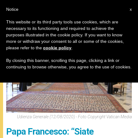
IT
Notice
x
This website or its third party tools use cookies, which are
necessary to its functioning and required to achieve the
,
PAPA FRANCESCO
UDIENZA GENERALE
purposes illustrated in the cookie policy. If you want to know
more or withdraw your consent to all or some of the cookies,
please refer to the
cookie policy
.
By closing this banner, scrolling this page, clicking a link or
continuing to browse otherwise, you agree to the use of cookies.
Udienza Generale (12/08/2020) - Foto Copyright Vatican Media
Papa Francesco: “Siate