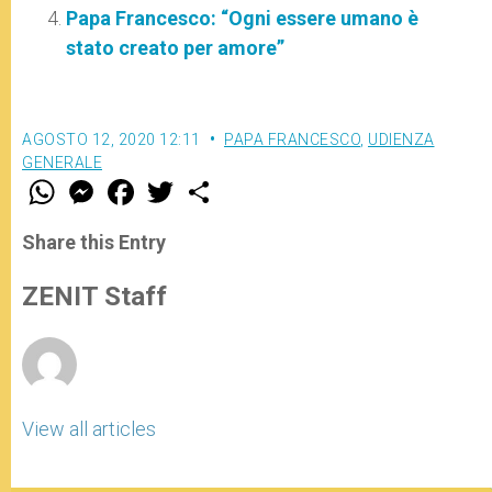
Papa Francesco: “Ogni essere umano è
stato creato per amore”
AGOSTO 12, 2020 12:11
PAPA FRANCESCO
,
UDIENZA
GENERALE
W
M
F
T
S
h
e
a
w
h
a
s
c
i
a
t
s
e
t
r
Share this Entry
s
e
b
t
e
A
n
o
e
p
g
o
r
ZENIT Staff
p
e
k
r
View all articles