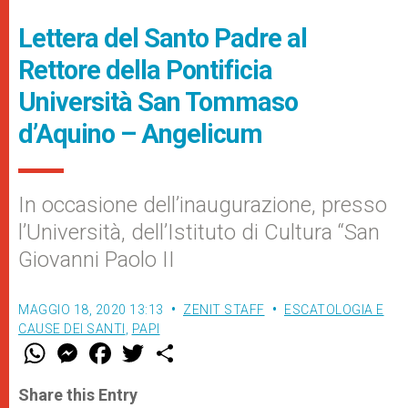
Lettera del Santo Padre al
Rettore della Pontificia
Università San Tommaso
d’Aquino – Angelicum
In occasione dell’inaugurazione, presso
l’Università, dell’Istituto di Cultura “San
Giovanni Paolo II
MAGGIO 18, 2020 13:13
ZENIT STAFF
ESCATOLOGIA E
CAUSE DEI SANTI
,
PAPI
W
M
F
T
S
h
e
a
w
h
a
s
c
i
a
t
s
e
t
r
Share this Entry
s
e
b
t
e