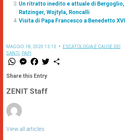
Un ritratto inedito e attuale di Bergoglio,
Ratzinger, Wojtyla, Roncalli
Visita di Papa Francesco a Benedetto XVI
MAGGIO 18, 2020 13:13
ESCATOLOGIA E CAUSE DEI
SANTI
,
PAPI
W
M
F
T
S
h
e
a
w
h
a
s
c
i
a
t
s
e
t
r
Share this Entry
s
e
b
t
e
A
n
o
e
p
g
o
r
ZENIT Staff
p
e
k
r
View all articles