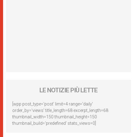
LE NOTIZIE PIÙ LETTE
[wpp post_type='post' limit=4 range='daily'
order_by='views' title_length=68 excerpt_length=68
thumbnail_width=150 thumbnail_height=150
thumbnail_build='predefined' stats_views=0]