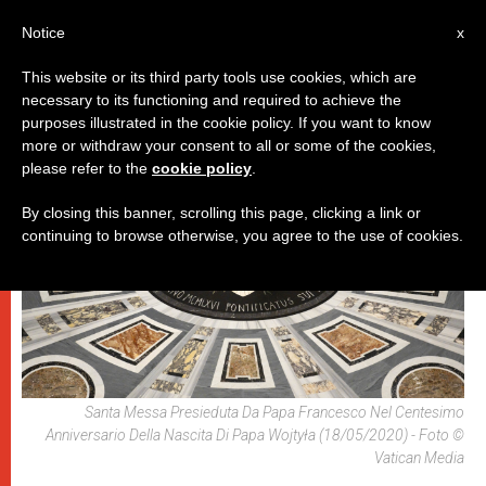
IT
Notice
x
This website or its third party tools use cookies, which are
necessary to its functioning and required to achieve the
,
ESCATOLOGIA E CAUSE DEI SANTI
PAPI
purposes illustrated in the cookie policy. If you want to know
more or withdraw your consent to all or some of the cookies,
please refer to the
cookie policy
.
By closing this banner, scrolling this page, clicking a link or
continuing to browse otherwise, you agree to the use of cookies.
Santa Messa Presieduta Da Papa Francesco Nel Centesimo
Anniversario Della Nascita Di Papa Wojtyła (18/05/2020) - Foto ©
Vatican Media