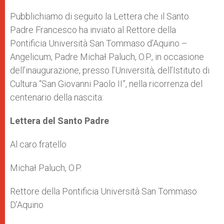
A
n
o
e
p
g
o
r
Pubblichiamo di seguito la Lettera che il Santo
p
e
k
Padre Francesco ha inviato al Rettore della
r
Pontificia Università San Tommaso d’Aquino –
Angelicum, Padre Michał Paluch, O.P., in occasione
dell’inaugurazione, presso l’Università, dell’Istituto di
Cultura “San Giovanni Paolo II”, nella ricorrenza del
centenario della nascita:
Lettera del Santo Padre
Al caro fratello
Michał Paluch, O.P.
Rettore della Pontificia Università San Tommaso
D’Aquino