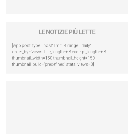
LE NOTIZIE PIÙ LETTE
[wpp post_type='post' limit=4 range='daily'
order_by='views' title_length=68 excerpt_length=68
thumbnail_width=150 thumbnail_height=150
thumbnail_build='predefined' stats_views=0]