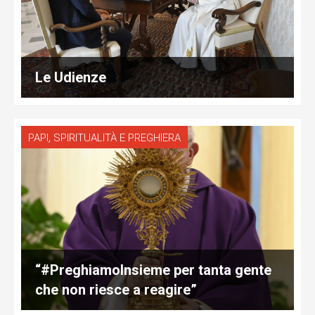
Le Udienze
,
PAPI
SPIRITUALITÀ E PREGHIERA
“#PreghiamoInsieme per tanta gente
che non riesce a reagire”