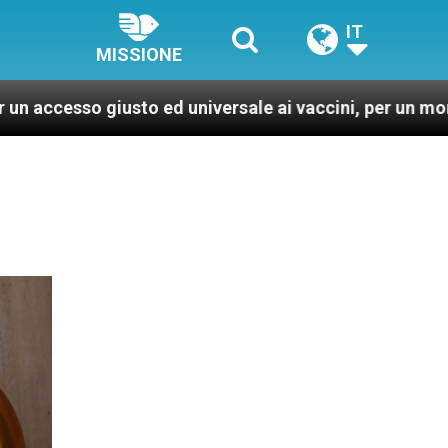
IT
MISSIONE
o ed universale ai vaccini, per un mondo più sano e giu