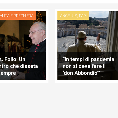
,
ALITÀ E PREGHIERA
ANGELUS
PAPI
. Follo: Un
“In tempi di pandemia
ntro che disseta
non si deve fare il
sempre
‘don Abbondio'”