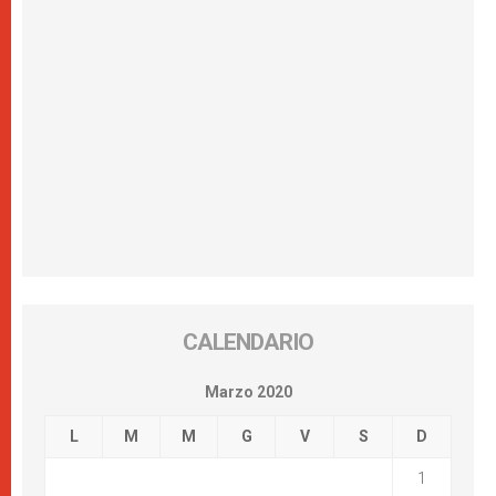
CALENDARIO
Marzo 2020
L
M
M
G
V
S
D
1