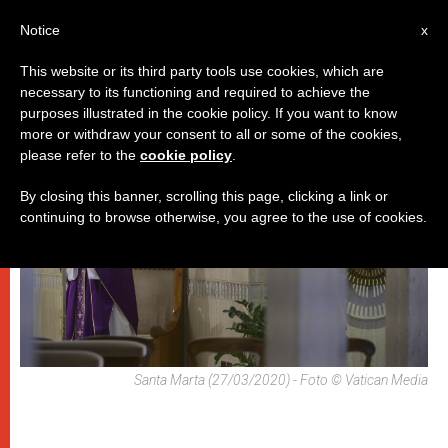
IT
Notice
x
This website or its third party tools use cookies, which are
necessary to its functioning and required to achieve the
,
PAPI
SPIRITUALITÀ E PREGHIERA
purposes illustrated in the cookie policy. If you want to know
more or withdraw your consent to all or some of the cookies,
please refer to the
cookie policy
.
By closing this banner, scrolling this page, clicking a link or
continuing to browse otherwise, you agree to the use of cookies.
Santa Marta (27/03/2020) - Foto © Vatican Media