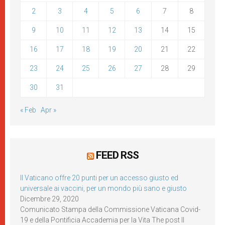
2
3
4
5
6
7
8
9
10
11
12
13
14
15
16
17
18
19
20
21
22
23
24
25
26
27
28
29
30
31
« Feb
Apr »
FEED RSS
Il Vaticano offre 20 punti per un accesso giusto ed
universale ai vaccini, per un mondo più sano e giusto
Dicembre 29, 2020
Comunicato Stampa della Commissione Vaticana Covid-
19 e della Pontificia Accademia per la Vita The post Il