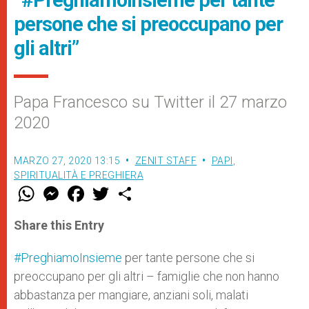
“#PreghiamoInsieme per tante
persone che si preoccupano per
gli altri”
Papa Francesco su Twitter il 27 marzo
2020
MARZO 27, 2020 13:15
ZENIT STAFF
PAPI
,
SPIRITUALITÀ E PREGHIERA
W
M
F
T
S
h
e
a
w
h
a
s
c
i
a
t
s
e
t
r
Share this Entry
s
e
b
t
e
A
n
o
e
p
g
o
r
#PreghiamoInsieme
per tante persone che si
p
e
k
preoccupano per gli altri – famiglie che non hanno
r
abbastanza per mangiare, anziani soli, malati