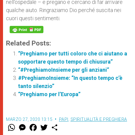
nell’ospedale – e pregano e cercano di far arrivare
qualche aiuto. Ringraziamo Dio perché suscita nei
cuori questi sentimenti.
Related Posts:
“Preghiamo per tutti coloro che ci aiutano a
sopportare questo tempo di chiusura”
“#PreghiamoInsieme per gli anziani”
#PreghiamoInsieme: “In questo tempo c’è
tanto silenzio”
“Preghiamo per l’Europa”
MARZO 27, 2020 13:15
PAPI
,
SPIRITUALITÀ E PREGHIERA
W
M
F
T
S
h
e
a
w
h
a
s
c
i
a