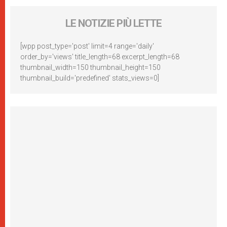
LE NOTIZIE PIÙ LETTE
[wpp post_type='post' limit=4 range='daily'
order_by='views' title_length=68 excerpt_length=68
thumbnail_width=150 thumbnail_height=150
thumbnail_build='predefined' stats_views=0]