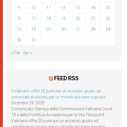
9
10
11
12
13
14
15
16
17
18
19
20
21
22
23
24
25
26
27
28
29
30
31
« Feb
Apr »
FEED RSS
Il Vaticano offre 20 punti per un accesso giusto ed
universale ai vaccini, per un mondo più sano e giusto
Dicembre 29, 2020
Comunicato Stampa della Commissione Vaticana Covid-
19 e della Pontificia Accademia per la Vita The post Il
Vaticano offre 20 punti per un accesso giusto ed
universale ai vaccini, per un mondo più sano e giusto