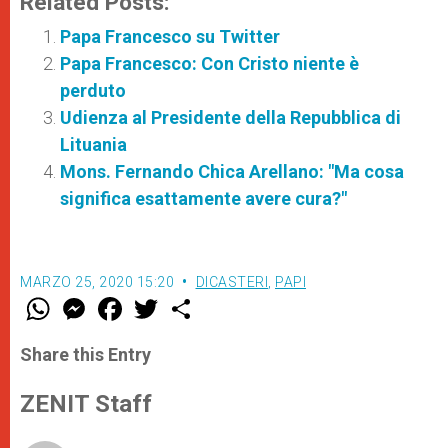
Related Posts:
Papa Francesco su Twitter
Papa Francesco: Con Cristo niente è
perduto
Udienza al Presidente della Repubblica di
Lituania
Mons. Fernando Chica Arellano: "Ma cosa
significa esattamente avere cura?"
MARZO 25, 2020 15:20
DICASTERI
,
PAPI
W
M
F
T
S
h
e
a
w
h
a
s
c
i
a
t
s
e
t
r
Share this Entry
s
e
b
t
e
A
n
o
e
p
g
o
r
ZENIT Staff
p
e
k
r