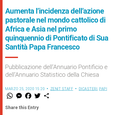
Aumenta l’incidenza dell’azione
pastorale nel mondo cattolico di
Africa e Asia nel primo
quinquennio di Pontificato di Sua
Santità Papa Francesco
Pubblicazione dell’Annuario Pontificio e
dell’Annuario Statistico della Chiesa
MARZO 25, 2020 15:20
ZENIT STAFF
DICASTERI
,
PAPI
W
M
F
T
S
h
e
a
w
h
a
s
c
i
a
t
s
e
t
r
Share this Entry
s
e
b
t
e
A
n
o
e