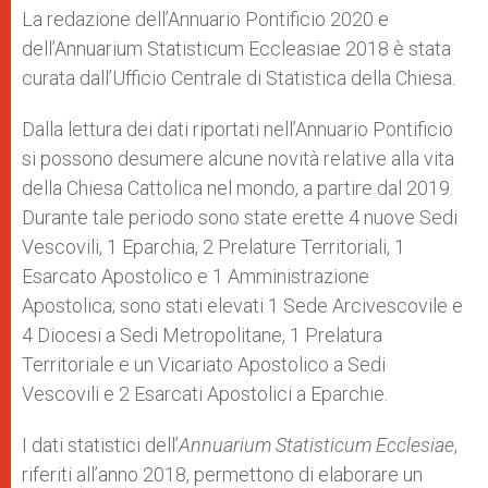
p
g
o
r
La redazione dell’Annuario Pontificio 2020 e
p
e
k
dell’Annuarium Statisticum Eccleasiae 2018 è stata
r
curata dall’Ufficio Centrale di Statistica della Chiesa.
Dalla lettura dei dati riportati nell’Annuario Pontificio
si possono desumere alcune novità relative alla vita
della Chiesa Cattolica nel mondo, a partire dal 2019.
Durante tale periodo sono state erette 4 nuove Sedi
Vescovili, 1 Eparchia, 2 Prelature Territoriali, 1
Esarcato Apostolico e 1 Amministrazione
Apostolica; sono stati elevati 1 Sede Arcivescovile e
4 Diocesi a Sedi Metropolitane, 1 Prelatura
Territoriale e un Vicariato Apostolico a Sedi
Vescovili e 2 Esarcati Apostolici a Eparchie.
I dati statistici dell’
Annuarium Statisticum Ecclesiae
,
riferiti all’anno 2018, permettono di elaborare un