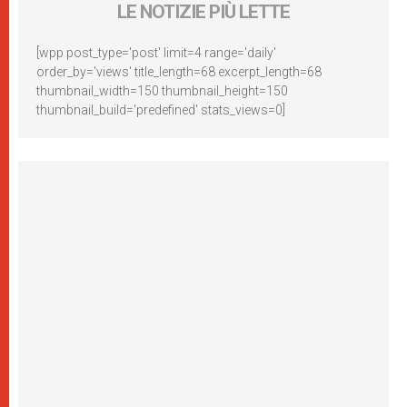
LE NOTIZIE PIÙ LETTE
[wpp post_type='post' limit=4 range='daily'
order_by='views' title_length=68 excerpt_length=68
thumbnail_width=150 thumbnail_height=150
thumbnail_build='predefined' stats_views=0]