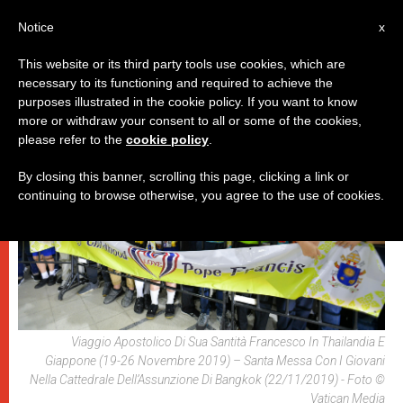
IT
Notice
x
This website or its third party tools use cookies, which are
necessary to its functioning and required to achieve the
,
DICASTERI
PAPI
purposes illustrated in the cookie policy. If you want to know
more or withdraw your consent to all or some of the cookies,
please refer to the
cookie policy
.
By closing this banner, scrolling this page, clicking a link or
continuing to browse otherwise, you agree to the use of cookies.
Viaggio Apostolico Di Sua Santità Francesco In Thailandia E
Giappone (19-26 Novembre 2019) – Santa Messa Con I Giovani
Nella Cattedrale Dell’Assunzione Di Bangkok (22/11/2019) - Foto ©
Vatican Media