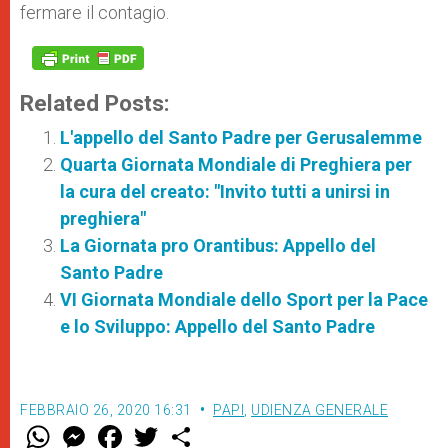
fermare il contagio.
Related Posts:
L'appello del Santo Padre per Gerusalemme
Quarta Giornata Mondiale di Preghiera per
la cura del creato: "Invito tutti a unirsi in
preghiera"
La Giornata pro Orantibus: Appello del
Santo Padre
VI Giornata Mondiale dello Sport per la Pace
e lo Sviluppo: Appello del Santo Padre
FEBBRAIO 26, 2020 16:31
PAPI
,
UDIENZA GENERALE
W
M
F
T
S
h
e
a
w
h