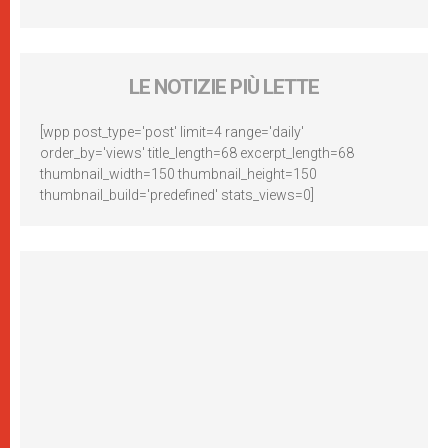
LE NOTIZIE PIÙ LETTE
[wpp post_type='post' limit=4 range='daily'
order_by='views' title_length=68 excerpt_length=68
thumbnail_width=150 thumbnail_height=150
thumbnail_build='predefined' stats_views=0]