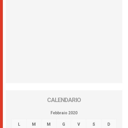
CALENDARIO
Febbraio 2020
L
M
M
G
V
S
D