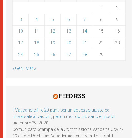
1
2
3
4
5
6
7
8
9
10
11
12
13
14
15
16
17
18
19
20
21
22
23
24
25
26
27
28
29
« Gen
Mar »
FEED RSS
Il Vaticano offre 20 punti per un accesso giusto ed
universale ai vaccini, per un mondo più sano e giusto
Dicembre 29, 2020
Comunicato Stampa della Commissione Vaticana Covid-
19 e della Pontificia Accademia per la Vita The post Il