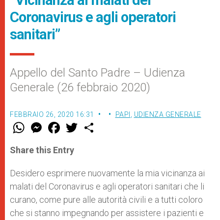
Coronavirus e agli operatori
sanitari”
Appello del Santo Padre – Udienza
Generale (26 febbraio 2020)
FEBBRAIO 26, 2020 16:31
PAPI
,
UDIENZA GENERALE
W
M
F
T
S
h
e
a
w
h
a
s
c
i
a
t
s
e
t
r
Share this Entry
s
e
b
t
e
A
n
o
e
p
g
o
r
Desidero esprimere nuovamente la mia vicinanza ai
p
e
k
malati del Coronavirus e agli operatori sanitari che li
r
curano, come pure alle autorità civili e a tutti coloro
che si stanno impegnando per assistere i pazienti e