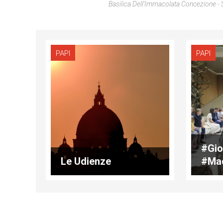
Basilica Dell'Immacolata Concezione - 
PAPI
PAPI
#Gio
Le Udienze
#Ma