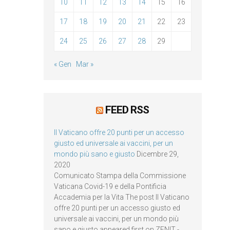
10
11
12
13
14
15
16
17
18
19
20
21
22
23
24
25
26
27
28
29
« Gen
Mar »
FEED RSS
Il Vaticano offre 20 punti per un accesso
giusto ed universale ai vaccini, per un
mondo più sano e giusto
Dicembre 29,
2020
Comunicato Stampa della Commissione
Vaticana Covid-19 e della Pontificia
Accademia per la Vita The post Il Vaticano
offre 20 punti per un accesso giusto ed
universale ai vaccini, per un mondo più
sano e giusto appeared first on ZENIT -