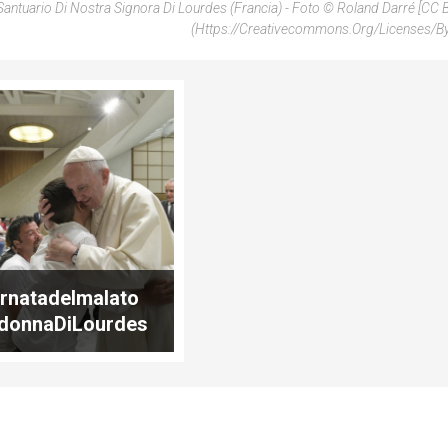
Santuario Di Nostra Signora Di Lourdes (Francia) - Foto © Roland Darré [CC 
(https://creativecommons.org/licenses/by
rnatadelmalato
donnaDiLourdes