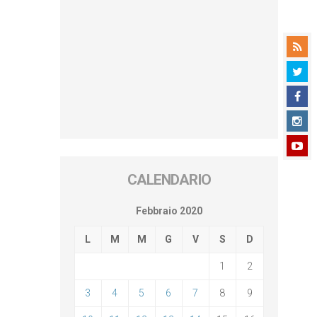
CALENDARIO
Febbraio 2020
L
M
M
G
V
S
D
1
2
3
4
5
6
7
8
9