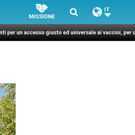
IT
MISSIONE
so giusto ed universale ai vaccini, per un mondo più sa