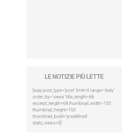
LE NOTIZIE PIÙ LETTE
[wpp post_type='post' limit=4 range='daily'
order_by='views' title_length=68
excerpt_length=68 thumbnail_width=150
thumbnail_height=150
thumbnail_build='predefined'
stats_views=0]