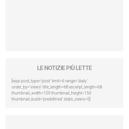
LE NOTIZIE PIÙ LETTE
[wpp post_type='post' limit=4 range='daily'
order_by='views' title_length=68 excerpt_length=68
thumbnail_width=150 thumbnail_height=150
thumbnail_build='predefined' stats_views=0]