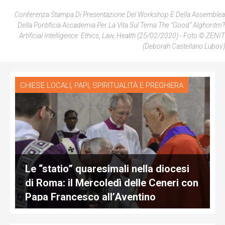
Conferenza Stampa Di Presentazione Del Workshop E Della Assemblea
Della Pontificia Accademia Per La Vita Sul Tema The “good” Alghoritm?
Artificial Intelligence: Ethics, Law, Health (25/02/2020) - Foto © ZENIT
(Deborah Castellano Lubov)
,
,
CHIESE LOCALI
PAPI
SPIRITUALITÀ E PREGHIERA
Le “statio” quaresimali nella diocesi
di Roma: il Mercoledì delle Ceneri con
Papa Francesco all’Aventino