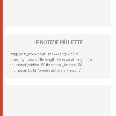
LE NOTIZIE PIÙ LETTE
[wpp post_type='post' limit=4 range='daily'
order_by='views' title_length=68 excerpt_length=68
thumbnail_width=150 thumbnail_height=150
thumbnail_build='predefined' stats_views=0]