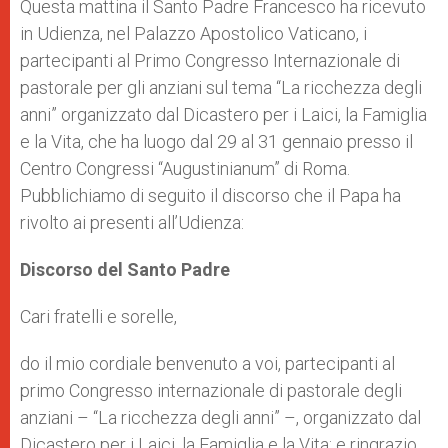
p
g
o
r
Questa mattina il Santo Padre Francesco ha ricevuto
p
e
k
in Udienza, nel Palazzo Apostolico Vaticano, i
r
partecipanti al Primo Congresso Internazionale di
pastorale per gli anziani sul tema “La ricchezza degli
anni” organizzato dal Dicastero per i Laici, la Famiglia
e la Vita, che ha luogo dal 29 al 31 gennaio presso il
Centro Congressi “Augustinianum” di Roma.
Pubblichiamo di seguito il discorso che il Papa ha
rivolto ai presenti all’Udienza:
Discorso del Santo Padre
Cari fratelli e sorelle,
do il mio cordiale benvenuto a voi, partecipanti al
primo Congresso internazionale di pastorale degli
anziani – “La ricchezza degli anni” –, organizzato dal
Dicastero per i Laici, la Famiglia e la Vita; e ringrazio