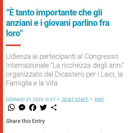
“È tanto importante che gli
anziani e i giovani parlino fra
loro”
Udienza ai partecipanti al Congresso
Internazionale “La ricchezza degli anni”
organizzato dal Dicastero per i Laici, la
Famiglia e la Vita
GENNAIO 31, 2020 16:51
ZENIT STAFF
PAPI
W
M
F
T
S
h
e
a
w
h
a
s
c
i
a
t
s
e
t
r
Share this Entry
s
e
b
t
e
A
n
o
e