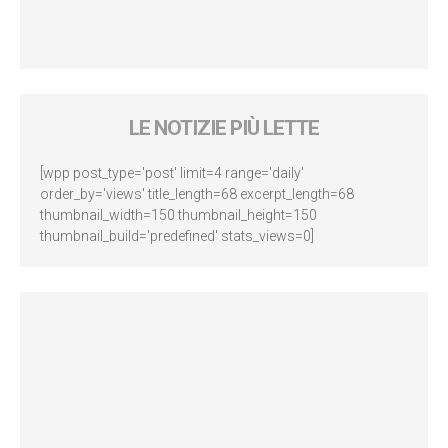
LE NOTIZIE PIÙ LETTE
[wpp post_type='post' limit=4 range='daily'
order_by='views' title_length=68 excerpt_length=68
thumbnail_width=150 thumbnail_height=150
thumbnail_build='predefined' stats_views=0]