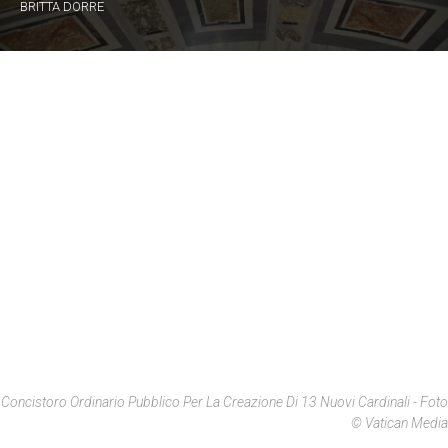
BRITTA DÖRRE
Concistoro Ordinario Pubblico Per La Creazione Di 13 Nuovi Cardinali - Foto
© Vatican Media