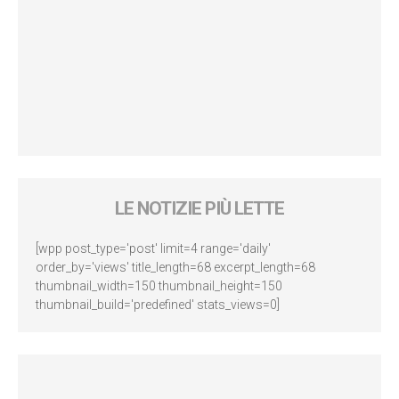
LE NOTIZIE PIÙ LETTE
[wpp post_type='post' limit=4 range='daily'
order_by='views' title_length=68 excerpt_length=68
thumbnail_width=150 thumbnail_height=150
thumbnail_build='predefined' stats_views=0]