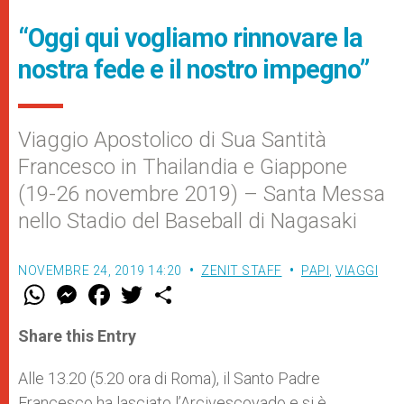
“Oggi qui vogliamo rinnovare la
nostra fede e il nostro impegno”
Viaggio Apostolico di Sua Santità
Francesco in Thailandia e Giappone
(19-26 novembre 2019) – Santa Messa
nello Stadio del Baseball di Nagasaki
NOVEMBRE 24, 2019 14:20
ZENIT STAFF
PAPI
,
VIAGGI
W
M
F
T
S
h
e
a
w
h
a
s
c
i
a
t
s
e
t
r
Share this Entry
s
e
b
t
e
A
n
o
e
p
g
o
r
Alle 13.20 (5.20 ora di Roma), il Santo Padre
p
e
k
Francesco ha lasciato l’Arcivescovado e si è
r