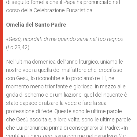
di seguito l’omelia che il Papa ha pronunciato nel
corso della Celebrazione Eucaristica:
Omelia del Santo Padre
«
Gesù, ricordati di me quando sarai nel tuo regno
»
(
Lc
23,42).
Nell’ultima domenica dell’anno liturgico, uniamo le
nostre voci a quella del malfattore che, crocifisso
con Gesù, lo riconobbe e lo proclamò re. Lì, nel
momento meno trionfante e glorioso, in mezzo alle
grida di scherno e di umiliazione, quel delinquente è
stato capace di alzare la voce e fare la sua
professione di fede. Queste sono le ultime parole
che Gesù ascolta e, a loro volta, sono le ultime parole
che Lui pronuncia prima di consegnarsi al Padre: «In
verità io ti dico: oggi sarai con me nel paradiso» (
Lc