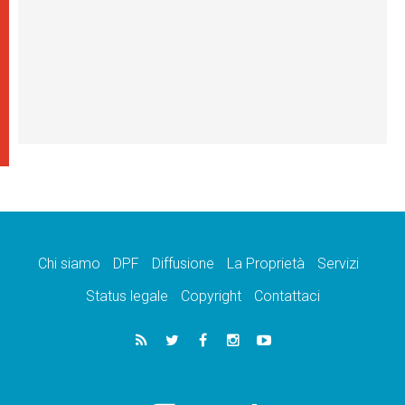
Chi siamo
DPF
Diffusione
La Proprietà
Servizi
Status legale
Copyright
Contattaci