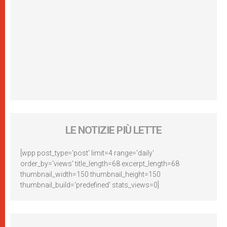
LE NOTIZIE PIÙ LETTE
[wpp post_type='post' limit=4 range='daily'
order_by='views' title_length=68 excerpt_length=68
thumbnail_width=150 thumbnail_height=150
thumbnail_build='predefined' stats_views=0]