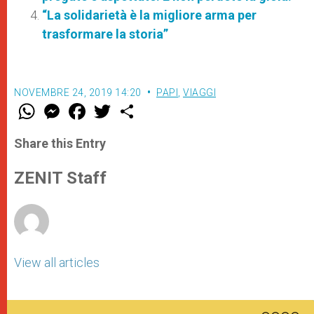
“La solidarietà è la migliore arma per
trasformare la storia”
NOVEMBRE 24, 2019 14:20
PAPI
,
VIAGGI
W
M
F
T
S
h
e
a
w
h
a
s
c
i
a
t
s
e
t
r
Share this Entry
s
e
b
t
e
A
n
o
e
p
g
o
r
ZENIT Staff
p
e
k
r
View all articles