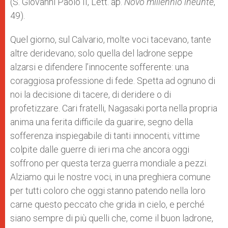
(S. Giovanni Paolo II, Lett. ap.
Novo millennio ineunte
,
49).
Quel giorno, sul Calvario, molte voci tacevano, tante
altre deridevano; solo quella del ladrone seppe
alzarsi e difendere l’innocente sofferente: una
coraggiosa professione di fede. Spetta ad ognuno di
noi la decisione di tacere, di deridere o di
profetizzare. Cari fratelli, Nagasaki porta nella propria
anima una ferita difficile da guarire, segno della
sofferenza inspiegabile di tanti innocenti; vittime
colpite dalle guerre di ieri ma che ancora oggi
soffrono per questa terza guerra mondiale a pezzi.
Alziamo qui le nostre voci, in una preghiera comune
per tutti coloro che oggi stanno patendo nella loro
carne questo peccato che grida in cielo, e perché
siano sempre di più quelli che, come il buon ladrone,