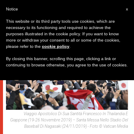
IT
Notice
x
This website or its third party tools use cookies, which are
necessary to its functioning and required to achieve the
,
PAPI
VIAGGI
purposes illustrated in the cookie policy. If you want to know
more or withdraw your consent to all or some of the cookies,
please refer to the
cookie policy
.
By closing this banner, scrolling this page, clicking a link or
continuing to browse otherwise, you agree to the use of cookies.
Viaggio Apostolico Di Sua Santità Francesco In Thailandia E
Giappone (19-26 Novembre 2019) – Santa Messa Nello Stadio Del
Baseball Di Nagasaki (24/11/2019) - Foto © Vatican Media