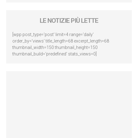
LE NOTIZIE PIÙ LETTE
[wpp post_type='post' limit=4 range='daily'
order_by='views' title_length=68 excerpt_length=68
thumbnail_width=150 thumbnail_height=150
thumbnail_build='predefined' stats_views=0]