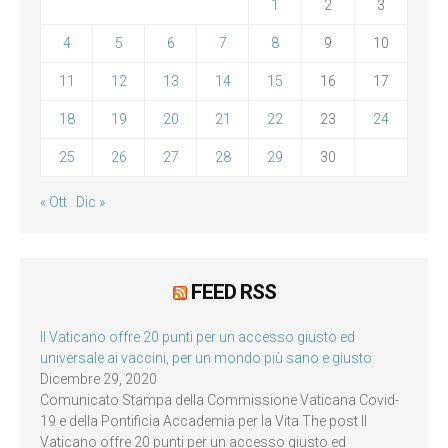
1
2
3
4
5
6
7
8
9
10
11
12
13
14
15
16
17
18
19
20
21
22
23
24
25
26
27
28
29
30
« Ott
Dic »
FEED RSS
Il Vaticano offre 20 punti per un accesso giusto ed
universale ai vaccini, per un mondo più sano e giusto
Dicembre 29, 2020
Comunicato Stampa della Commissione Vaticana Covid-
19 e della Pontificia Accademia per la Vita The post Il
Vaticano offre 20 punti per un accesso giusto ed