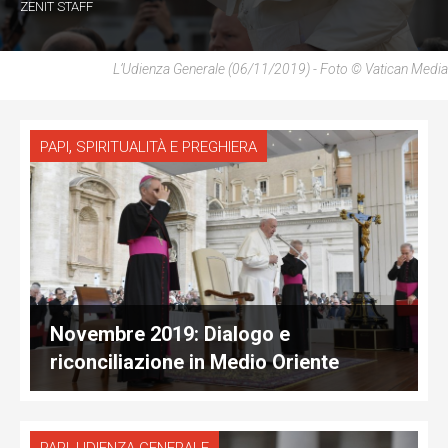
ZENIT STAFF
L’Udienza Generale (06/11/2019) - Foto © Vatican Media
,
PAPI
SPIRITUALITÀ E PREGHIERA
Novembre 2019: Dialogo e
riconciliazione in Medio Oriente
,