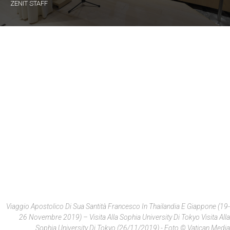
ZENIT STAFF
Viaggio Apostolico Di Sua Santità Francesco In Thailandia E Giappone (19-
26 Novembre 2019) – Visita Alla Sophia University Di Tokyo Visita Alla
Sophia University Di Tokyo (26/11/2019) - Foto © Vatican Media