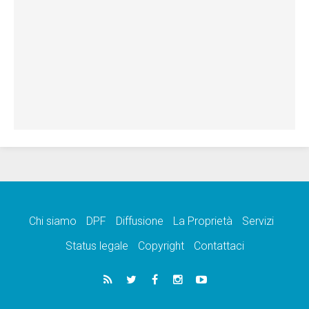
Chi siamo
DPF
Diffusione
La Proprietà
Servizi
Status legale
Copyright
Contattaci