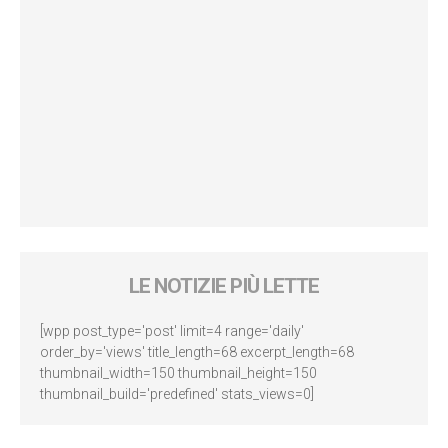
LE NOTIZIE PIÙ LETTE
[wpp post_type='post' limit=4 range='daily'
order_by='views' title_length=68 excerpt_length=68
thumbnail_width=150 thumbnail_height=150
thumbnail_build='predefined' stats_views=0]