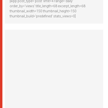
[wpp post_type='post' limit=4 range='daily'
order_by='views' title_length=68 excerpt_length=68
thumbnail_width=150 thumbnail_height=150
thumbnail_build='predefined' stats_views=0]