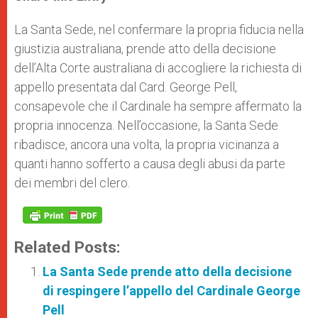
s
e
b
t
e
A
n
o
e
p
g
o
r
La Santa Sede, nel confermare la propria fiducia nella
p
e
k
giustizia australiana, prende atto della decisione
r
dell’Alta Corte australiana di accogliere la richiesta di
appello presentata dal Card. George Pell,
consapevole che il Cardinale ha sempre affermato la
propria innocenza. Nell’occasione, la Santa Sede
ribadisce, ancora una volta, la propria vicinanza a
quanti hanno sofferto a causa degli abusi da parte
dei membri del clero.
Related Posts:
La Santa Sede prende atto della decisione
di respingere l’appello del Cardinale George
Pell