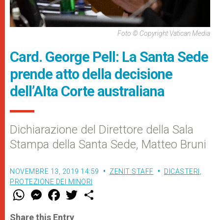
Foto © Copyright Vatican Media
Card. George Pell: La Santa Sede
prende atto della decisione
dell’Alta Corte australiana
Dichiarazione del Direttore della Sala
Stampa della Santa Sede, Matteo Bruni
NOVEMBRE 13, 2019 14:59
ZENIT STAFF
DICASTERI
,
PROTEZIONE DEI MINORI
W
M
F
T
S
h
e
a
w
h
a
s
c
i
a
t
s
e
t
r
Share this Entry