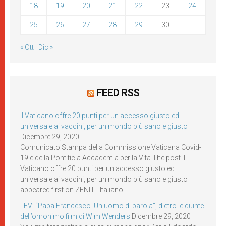
18
19
20
21
22
23
24
25
26
27
28
29
30
« Ott
Dic »
FEED RSS
Il Vaticano offre 20 punti per un accesso giusto ed
universale ai vaccini, per un mondo più sano e giusto
Dicembre 29, 2020
Comunicato Stampa della Commissione Vaticana Covid-
19 e della Pontificia Accademia per la Vita The post Il
Vaticano offre 20 punti per un accesso giusto ed
universale ai vaccini, per un mondo più sano e giusto
appeared first on ZENIT - Italiano.
LEV: “Papa Francesco. Un uomo di parola”, dietro le quinte
dell’omonimo film di Wim Wenders
Dicembre 29, 2020