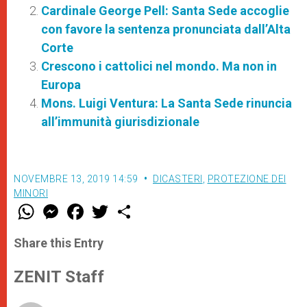
Cardinale George Pell: Santa Sede accoglie
con favore la sentenza pronunciata dall’Alta
Corte
Crescono i cattolici nel mondo. Ma non in
Europa
Mons. Luigi Ventura: La Santa Sede rinuncia
all’immunità giurisdizionale
NOVEMBRE 13, 2019 14:59
DICASTERI
,
PROTEZIONE DEI
MINORI
W
M
F
T
S
h
e
a
w
h
a
s
c
i
a
t
s
e
t
r
Share this Entry
s
e
b
t
e
A
n
o
e
p
g
o
r
ZENIT Staff
p
e
k
r