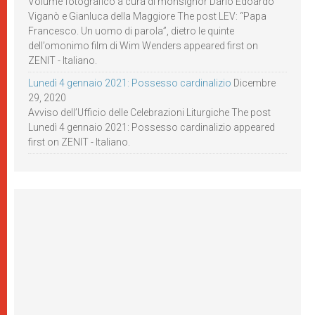
Volume fotografico a cura di monsignor Dario Edoardo
Viganò e Gianluca della Maggiore The post LEV: “Papa
Francesco. Un uomo di parola”, dietro le quinte
dell’omonimo film di Wim Wenders appeared first on
ZENIT - Italiano.
Lunedì 4 gennaio 2021: Possesso cardinalizio
Dicembre
29, 2020
Avviso dell’Ufficio delle Celebrazioni Liturgiche The post
Lunedì 4 gennaio 2021: Possesso cardinalizio appeared
first on ZENIT - Italiano.