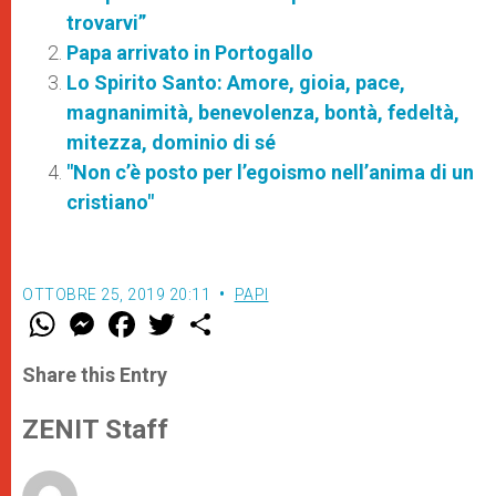
trovarvi”
Papa arrivato in Portogallo
Lo Spirito Santo: Amore, gioia, pace,
magnanimità, benevolenza, bontà, fedeltà,
mitezza, dominio di sé
"Non c’è posto per l’egoismo nell’anima di un
cristiano"
OTTOBRE 25, 2019 20:11
PAPI
W
M
F
T
S
h
e
a
w
h
a
s
c
i
a
t
s
e
t
r
Share this Entry
s
e
b
t
e
A
n
o
e
p
g
o
r
ZENIT Staff
p
e
k
r