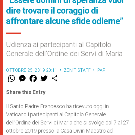
dire trovare il coraggio di
affrontare alcune sfide odierne”
Udienza ai partecipanti al Capitolo
Generale dell’Ordine dei Servi di Maria
OTTOBRE 25, 2019 20:11
ZENIT STAFF
PAPI
W
M
F
T
S
h
e
a
w
h
a
s
c
i
a
t
s
e
t
r
Share this Entry
s
e
b
t
e
A
n
o
e
p
g
o
r
Il Santo Padre Francesco ha ricevuto oggi in
p
e
k
Vaticano i partecipanti al Capitolo Generale
r
dell’Ordine dei Servi di Maria che si svolge dal 7 al 27
ottobre 2019 presso la Casa Divin Maestro ad