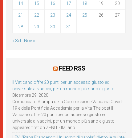
14
15
16
17
18
19
20
21
22
23
24
25
26
27
28
29
30
31
« Set
Nov »
FEED RSS
Il Vaticano offre 20 punti per un accesso giusto ed
universale ai vaccini, per un mondo più sano e giusto
Dicembre 29, 2020
Comunicato Stampa della Commissione Vaticana Covid-
19 e della Pontificia Accademia per la Vita The post Il
Vaticano offre 20 punti per un accesso giusto ed
universale ai vaccini, per un mondo più sano e giusto
appeared first on ZENIT - Italiano.
LEV: “Papa Francesco. Un uomo di parola”, dietro le quinte