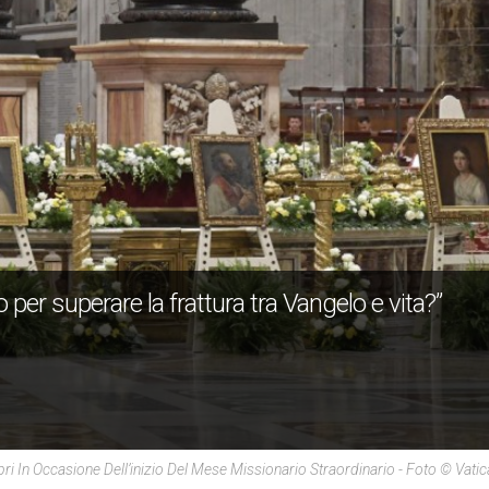
 per superare la frattura tra Vangelo e vita?”
pri In Occasione Dell’inizio Del Mese Missionario Straordinario - Foto © Vati