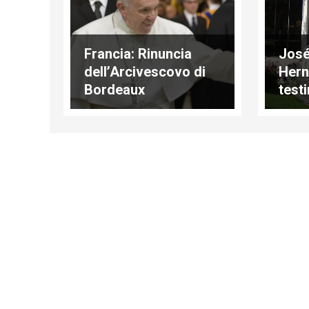
Francia: Rinuncia
José
dell’Arcivescovo di
Hern
Bordeaux
test