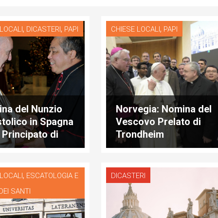
,
,
,
 LOCALI
DICASTERI
PAPI
CHIESE LOCALI
PAPI
na del Nunzio
Norvegia: Nomina del
tolico in Spagna
Vescovo Prelato di
 Principato di
Trondheim
rra
,
 LOCALI
ESCATOLOGIA E
DICASTERI
DEI SANTI