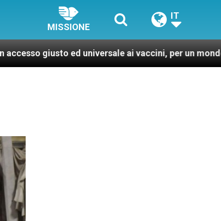
IT
MISSIONE
d universale ai vaccini, per un mondo più sano e giusto