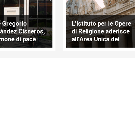
 Gregorio
L’Istituto per le Opere
ández Cisneros,
di Religione aderisce
imone di pace
all’Area Unica dei
Pagamenti in €uro