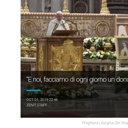
“E noi, facciamo di ogni giorno un dono
OCT 01, 2019 22:46
ZENIT STAFF
Preghiera Liturgica Dei Ves