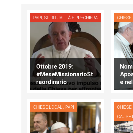
,
PAPI
SPIRITUALITÀ E PREGHIERA
CHIESE
Ottobre 2019:
Nomi
#MeseMissionarioSt
Apos
raordinario
e nel
Ando
,
CHIESE LOCALI
PAPI
CHIESE
CAUSE 