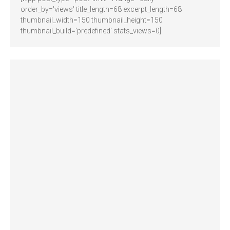
order_by='views' title_length=68 excerpt_length=68
thumbnail_width=150 thumbnail_height=150
thumbnail_build='predefined' stats_views=0]