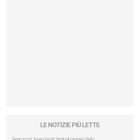
LE NOTIZIE PIÙ LETTE
[wpp post_type='post' limit=4 range='daily'