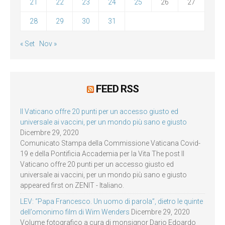
21
22
23
24
25
26
27
28
29
30
31
« Set
Nov »
FEED RSS
Il Vaticano offre 20 punti per un accesso giusto ed
universale ai vaccini, per un mondo più sano e giusto
Dicembre 29, 2020
Comunicato Stampa della Commissione Vaticana Covid-
19 e della Pontificia Accademia per la Vita The post Il
Vaticano offre 20 punti per un accesso giusto ed
universale ai vaccini, per un mondo più sano e giusto
appeared first on ZENIT - Italiano.
LEV: “Papa Francesco. Un uomo di parola”, dietro le quinte
dell’omonimo film di Wim Wenders
Dicembre 29, 2020
Volume fotografico a cura di monsignor Dario Edoardo