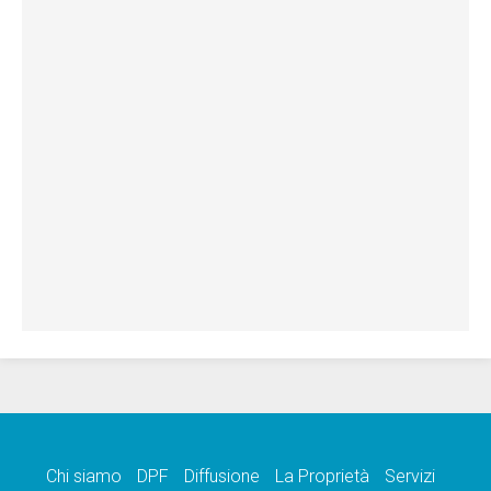
Chi siamo
DPF
Diffusione
La Proprietà
Servizi