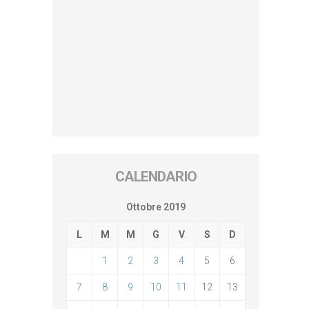
CALENDARIO
Ottobre 2019
L
M
M
G
V
S
D
1
2
3
4
5
6
7
8
9
10
11
12
13