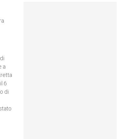
ra
di
e a
tretta
l 6
o di
o
stato