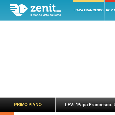
PAPA FRANCESCO
ROM
e giusto
LEV: “Papa Francesco. Un uomo di paro
PRIMO PIANO