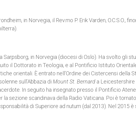
dheim, in Norvegia, il Rev.mo P. Erik Varden, O.C.S.O., fino
lterra).
a Sarpsborg, in Norvegia (diocesi di Oslo). Ha svolto gli stu
o il Dottorato in Teologia, e al Pontificio Istituto Oriental
he orientali. È entrato nell’Ordine dei Cistercensi della S
olenne sull’Abbazia di
Mount St. Bernard
a Leicestershire i
acerdote. In seguito ha insegnato presso il Pontificio Atene
 la sezione scandinava della Radio Vaticana. Poi è tornat
sponsabilità di Superiore ad nutum (dal 2013). Nel 2015 è 