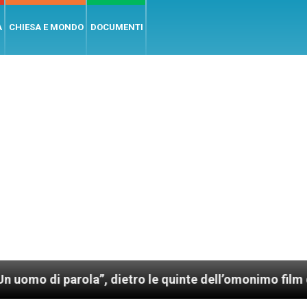
A
CHIESA E MONDO
DOCUMENTI
la”, dietro le quinte dell’omonimo film di Wim Wender