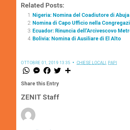
Related Posts:
Nigeria: Nomina del Coadiutore di Abuja
Nomina di Capo Ufficio nella Congregazio
Ecuador: Rinuncia dell’Arcivescovo Metr
Bolivia: Nomina di Ausiliare di El Alto
OTTOBRE 01, 2019 13:35
CHIESE LOCALI
,
PAPI
W
M
F
T
S
h
e
a
w
h
a
s
c
i
a
t
s
e
t
r
Share this Entry
s
e
b
t
e
A
n
o
e
p
g
o
r
ZENIT Staff
p
e
k
r