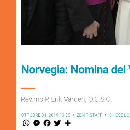
Norvegia: Nomina del 
Rev.mo P. Erik Varden, O.C.S.O.
OTTOBRE 01, 2019 13:35
ZENIT STAFF
CHIESE LO
W
M
F
T
S
h
e
a
w
h
a
s
c
i
a