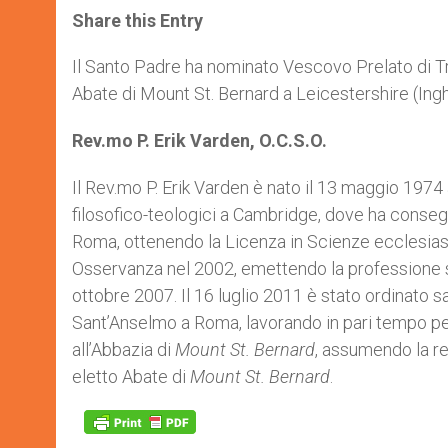
t
s
e
t
r
Share this Entry
s
e
b
t
e
A
n
o
e
p
g
o
r
Il Santo Padre ha nominato Vescovo Prelato di Tron
p
e
k
Abate di Mount St. Bernard a Leicestershire (Inghi
r
Rev.mo P. Erik Varden, O.C.S.O.
Il Rev.mo P. Erik Varden è nato il 13 maggio 1974 
filosofico-teologici a Cambridge, dove ha conseguit
Roma, ottenendo la Licenza in Scienze ecclesiastic
Osservanza nel 2002, emettendo la professione s
ottobre 2007. Il 16 luglio 2011 è stato ordinato s
Sant’Anselmo a Roma, lavorando in pari tempo per
all’Abbazia di
Mount St. Bernard
, assumendo la re
eletto Abate di
Mount St. Bernard
.