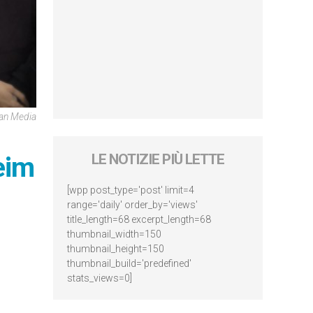
can Media
eim
LE NOTIZIE PIÙ LETTE
[wpp post_type='post' limit=4
range='daily' order_by='views'
title_length=68 excerpt_length=68
thumbnail_width=150
thumbnail_height=150
thumbnail_build='predefined'
stats_views=0]