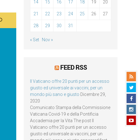
14
15
16
17
18
19
20
21
22
23
24
25
26
27
28
29
30
31
« Set
Nov »
FEED RSS
Il Vaticano offre 20 punti per un accesso
giusto ed universale ai vaccini, per un
mondo più sano e giusto
Dicembre 29,
2020
Comunicato Stampa della Commissione
Vaticana Covid-19 e della Pontificia
Accademia per la Vita The post Il
Vaticano offre 20 punti per un accesso
giusto ed universale ai vaccini, per un