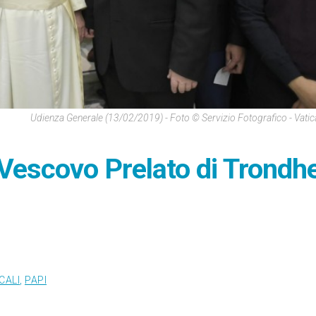
Udienza Generale (13/02/2019) - Foto © Servizio Fotografico - Vati
Vescovo Prelato di Trondh
CALI
,
PAPI