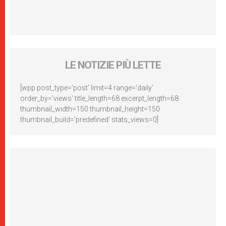
LE NOTIZIE PIÙ LETTE
[wpp post_type='post' limit=4 range='daily'
order_by='views' title_length=68 excerpt_length=68
thumbnail_width=150 thumbnail_height=150
thumbnail_build='predefined' stats_views=0]