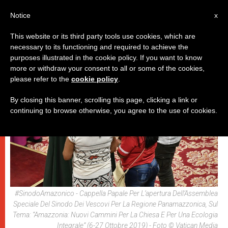
IT
Notice
x
This website or its third party tools use cookies, which are
necessary to its functioning and required to achieve the
,
,
PAPI
SEZIONI TEMPORALI
SPIRITUALITÀ E PREGHIERA
purposes illustrated in the cookie policy. If you want to know
more or withdraw your consent to all or some of the cookies,
please refer to the
cookie policy
.
By closing this banner, scrolling this page, clicking a link or
continuing to browse otherwise, you agree to the use of cookies.
#SinodoAmazonico - Cappella Papale Per L’apertura Dell’Assemblea
Speciale Del Sinodo Dei Vescovi Per La Regione Panamazzonica, Sul
Tema: “Amazzonia: Nuovi Cammini Per La Chiesa E Per Una Ecologia
Integrale” (6-27 Ottobre 2019) - Foto © Vatican Media