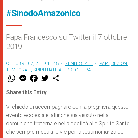
#SinodoAmazonico
Papa Francesco su Twitter il 7 ottobre
2019
OTTOBRE 07, 2019 11:48
ZENIT STAFF
PAPI
,
SEZIONI
TEMPORALI
,
SPIRITUALITÀ E PREGHIERA
W
M
F
T
S
h
e
a
w
h
a
s
c
i
a
t
s
e
t
r
Share this Entry
s
e
b
t
e
A
n
o
e
p
g
o
r
Vi chiedo di accompagnare con la preghiera questo
p
e
k
evento ecclesiale, affinché sia vissuto nella
r
comunione fraterna e nella docilità allo Spirito Santo,
che sempre mostra le vie per la testimonianza del