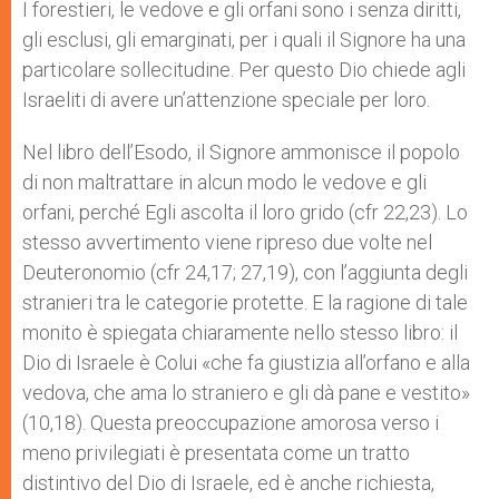
I forestieri, le vedove e gli orfani sono i senza diritti,
gli esclusi, gli emarginati, per i quali il Signore ha una
particolare sollecitudine. Per questo Dio chiede agli
Israeliti di avere un’attenzione speciale per loro.
Nel libro dell’Esodo, il Signore ammonisce il popolo
di non maltrattare in alcun modo le vedove e gli
orfani, perché Egli ascolta il loro grido (cfr 22,23). Lo
stesso avvertimento viene ripreso due volte nel
Deuteronomio (cfr 24,17; 27,19), con l’aggiunta degli
stranieri tra le categorie protette. E la ragione di tale
monito è spiegata chiaramente nello stesso libro: il
Dio di Israele è Colui «che fa giustizia all’orfano e alla
vedova, che ama lo straniero e gli dà pane e vestito»
(10,18). Questa preoccupazione amorosa verso i
meno privilegiati è presentata come un tratto
distintivo del Dio di Israele, ed è anche richiesta,