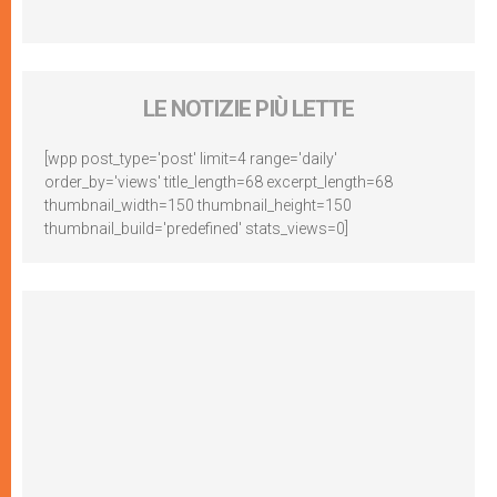
LE NOTIZIE PIÙ LETTE
[wpp post_type='post' limit=4 range='daily'
order_by='views' title_length=68 excerpt_length=68
thumbnail_width=150 thumbnail_height=150
thumbnail_build='predefined' stats_views=0]