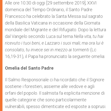
p
g
o
r
Alle ore 10.30 di oggi [29 settembre 2019], XXVI
p
e
k
domenica del Tempo Ordinario, il Santo Padre
r
Francesco ha celebrato la Santa Messa sul sagrato
della Basilica Vaticana in occasione della Giornata
mondiale del Migrante e del Rifugiato. Dopo la lettura
dal Vangelo secondo Luca sul tema
Nella vita, tu hai
ricevuto i tuoi beni, e Lazzaro i suoi mali; ma ora lui è
consolato, tu invece sei in mezzo ai tormenti
(Lc
16,19-31), il Papa ha pronunciato la seguente omelia:
Omelia del Santo Padre
Il Salmo Responsoriale ci ha ricordato che il Signore
sostiene i forestieri, assieme alle vedove e agli
orfani del popolo. Il salmista fa esplicita menzione di
quelle categorie che sono particolarmente
vulnerabili, spesso dimenticate ed esposte a soprusi.