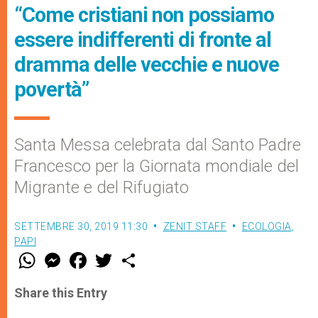
“Come cristiani non possiamo
essere indifferenti di fronte al
dramma delle vecchie e nuove
povertà”
Santa Messa celebrata dal Santo Padre
Francesco per la Giornata mondiale del
Migrante e del Rifugiato
SETTEMBRE 30, 2019 11:30
ZENIT STAFF
ECOLOGIA
,
PAPI
W
M
F
T
S
h
e
a
w
h
a
s
c
i
a
t
s
e
t
r
Share this Entry
s
e
b
t
e
A
n
o
e