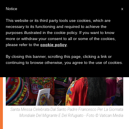
IT
Notice
x
This website or its third party tools use cookies, which are
necessary to its functioning and required to achieve the
,
ECOLOGIA
PAPI
purposes illustrated in the cookie policy. If you want to know
more or withdraw your consent to all or some of the cookies,
please refer to the
cookie policy
.
By closing this banner, scrolling this page, clicking a link or
continuing to browse otherwise, you agree to the use of cookies.
Santa Messa Celebrata Dal Santo Padre Francesco Per La Giornata
Mondiale Del Migrante E Del Rifugiato - Foto © Vatican Media