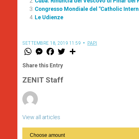
Cuba: Rinuncia del Vescovo di Pinar del 
Congresso Mondiale del "Catholic Intern
Le Udienze
SETTEMBRE 18, 2019 11:59
PAPI
W
M
F
T
S
h
e
a
w
h
a
s
c
i
a
t
s
e
t
r
Share this Entry
s
e
b
t
e
A
n
o
e
p
g
o
r
ZENIT Staff
p
e
k
r
View all articles