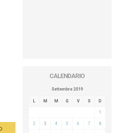
CALENDARIO
Settembre 2019
L
M
M
G
V
S
D
1
2
3
4
5
6
7
8