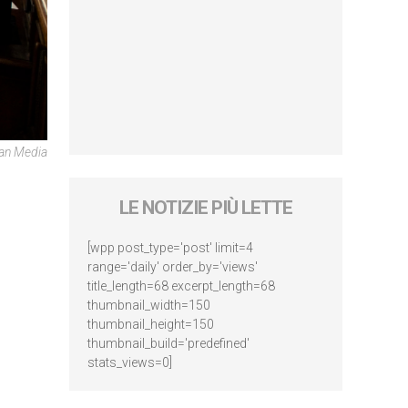
can Media
LE NOTIZIE PIÙ LETTE
[wpp post_type='post' limit=4
range='daily' order_by='views'
title_length=68 excerpt_length=68
thumbnail_width=150
thumbnail_height=150
thumbnail_build='predefined'
stats_views=0]