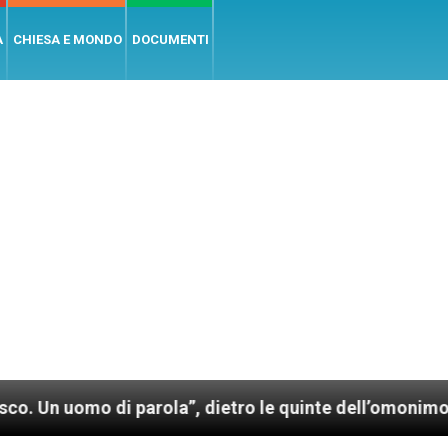
A
CHIESA E MONDO
DOCUMENTI
parola”, dietro le quinte dell’omonimo film di Wim We