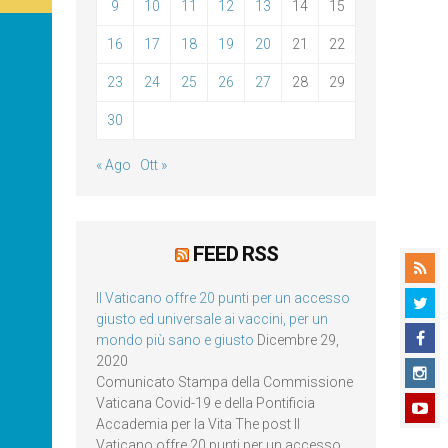
9
10
11
12
13
14
15
16
17
18
19
20
21
22
23
24
25
26
27
28
29
30
« Ago
Ott »
FEED RSS
Il Vaticano offre 20 punti per un accesso
giusto ed universale ai vaccini, per un
mondo più sano e giusto
Dicembre 29,
2020
Comunicato Stampa della Commissione
Vaticana Covid-19 e della Pontificia
Accademia per la Vita The post Il
Vaticano offre 20 punti per un accesso