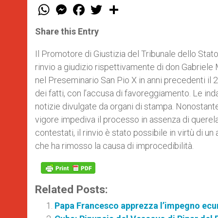
W
M
F
T
S
h
e
a
w
h
a
s
c
i
a
t
s
e
t
r
Share this Entry
s
e
b
t
e
A
n
o
e
p
g
o
r
Il Promotore di Giustizia del Tribunale dello Sta
p
e
k
rinvio a giudizio rispettivamente di don Gabriele 
r
nel Preseminario San Pio X in anni precedenti il 
dei fatti, con l’accusa di favoreggiamento. Le in
notizie divulgate da organi di stampa. Nonostante i
vigore impediva il processo in assenza di querela
contestati, il rinvio è stato possibile in virtù di
che ha rimosso la causa di improcedibilità.
Related Posts:
Papa Francesco apprezza l’impegno ecu