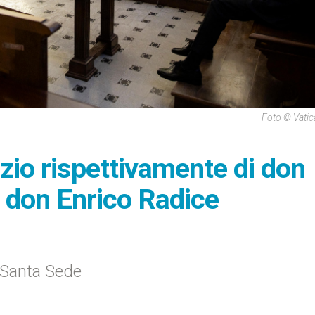
Foto © Vati
dizio rispettivamente di don
di don Enrico Radice
 Santa Sede