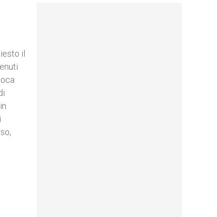
esto il
enuti
poca
di
in
i
rso,