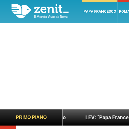
PAPA FRANCESCO
ROM
ano e giusto
LEV: “Papa Francesco. Un uomo di 
PRIMO PIANO