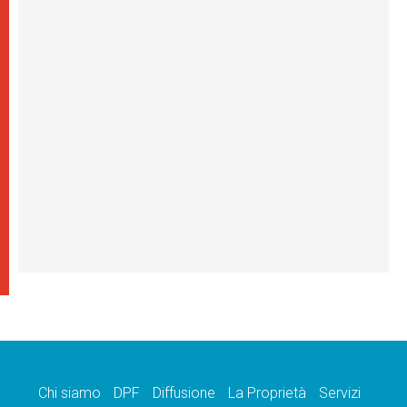
Chi siamo
DPF
Diffusione
La Proprietà
Servizi