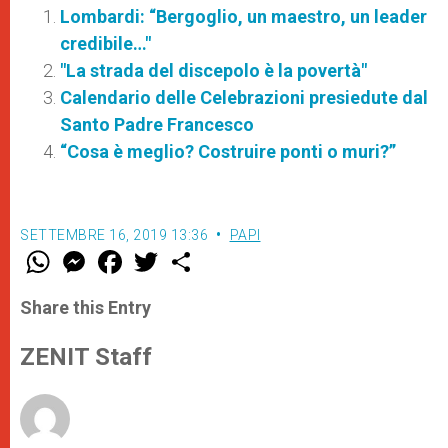
Lombardi: “Bergoglio, un maestro, un leader
credibile…"
"La strada del discepolo è la povertà"
Calendario delle Celebrazioni presiedute dal
Santo Padre Francesco
“Cosa è meglio? Costruire ponti o muri?”
SETTEMBRE 16, 2019 13:36
PAPI
W
M
F
T
S
h
e
a
w
h
a
s
c
i
a
t
s
e
t
r
Share this Entry
s
e
b
t
e
A
n
o
e
p
g
o
r
ZENIT Staff
p
e
k
r