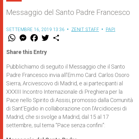
Messaggio del Santo Padre Francesco
SETTEMBRE 16, 2019 13:36
ZENIT STAFF
PAPI
W
M
F
T
S
h
e
a
w
h
a
s
c
i
a
t
s
e
t
r
Share this Entry
s
e
b
t
e
A
n
o
e
p
g
o
r
Pubblichiamo di seguito il Messaggio che il Santo
p
e
k
Padre Francesco invia all’Em.mo Card. Carlos Osoro
r
Sierra, Arcivescovo di Madrid, e ai partecipanti al
XXXIII Incontro Internazionale di Preghiera per la
Pace nello Spirito di Assisi, promosso dalla Comunità
di Sant’Egidio in collaborazione con l’Arcidiocesi di
Madrid, che si svolge a Madrid, dal 15 al 17
settembre, sul tema “Pace senza confini”: