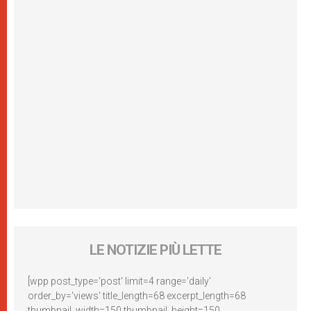
LE NOTIZIE PIÙ LETTE
[wpp post_type='post' limit=4 range='daily'
order_by='views' title_length=68 excerpt_length=68
thumbnail_width=150 thumbnail_height=150