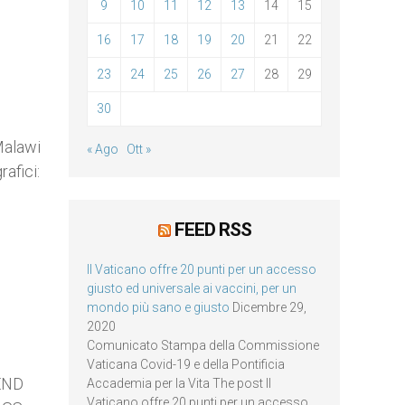
9
10
11
12
13
14
15
16
17
18
19
20
21
22
23
24
25
26
27
28
29
30
 Malawi
« Ago
Ott »
afici:
FEED RSS
Il Vaticano offre 20 punti per un accesso
giusto ed universale ai vaccini, per un
mondo più sano e giusto
Dicembre 29,
2020
Comunicato Stampa della Commissione
Vaticana Covid-19 e della Pontificia
END
Accademia per la Vita The post Il
Vaticano offre 20 punti per un accesso