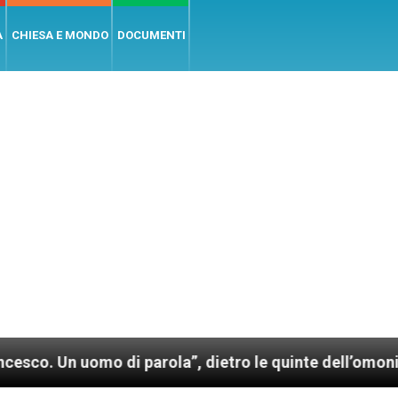
A
CHIESA E MONDO
DOCUMENTI
i parola”, dietro le quinte dell’omonimo film di Wim 