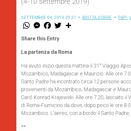
(4-10 settembre 2019)
SETTEMBRE 04, 2019 20:31
BRITTA DÖRRE
PAPI
,
W
M
F
T
S
h
e
a
w
h
a
s
c
i
a
t
s
e
t
r
Share this Entry
s
e
b
t
e
A
n
o
e
p
g
o
r
La partenza da Roma
p
e
k
r
Ha avuto inizio questa mattina il 31° Viaggio Apo
Mozambico, Madagascar e Maurizio. Alle ore 7.00, 
Santo Padre ha incontrato circa 12 persone accolt
provenienti da Mozambico, Madagascar e Maurizi
Card. Konrad Krajewski. Alle ore 7.20, lasciato il V
di Roma-Fiumicino da dove, dopo poco le ore 8.00, a
Mozambico. L’aereo, con a bordo il Santo Padre, è
**