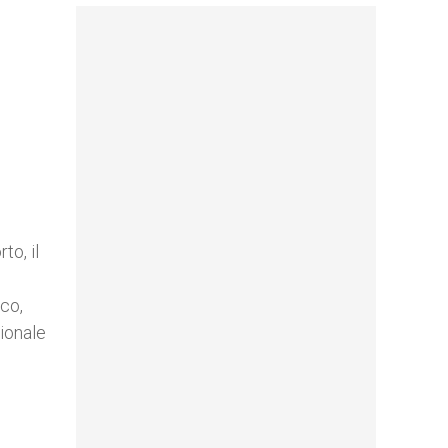
to, il
co,
zionale