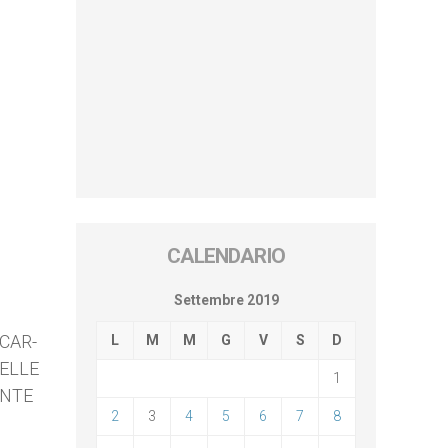
CALENDARIO
Settembre 2019
CAR-
L
M
M
G
V
S
D
UELLE
1
ENTE
2
3
4
5
6
7
8