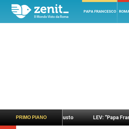
PAPA FRANCESCO
ROM
 sano e giusto
LEV: “Papa Francesco. Un uomo d
PRIMO PIANO