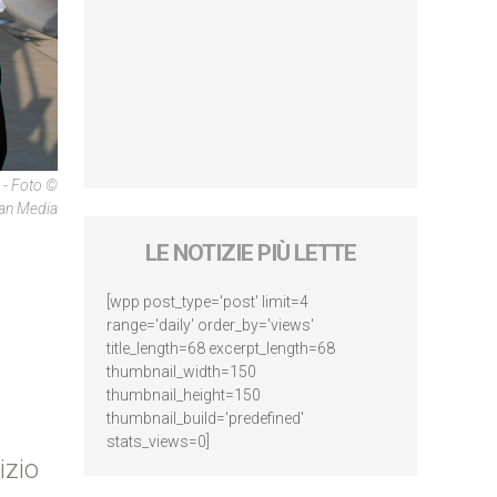
 - Foto ©
can Media
LE NOTIZIE PIÙ LETTE
[wpp post_type='post' limit=4
range='daily' order_by='views'
title_length=68 excerpt_length=68
thumbnail_width=150
thumbnail_height=150
thumbnail_build='predefined'
stats_views=0]
izio