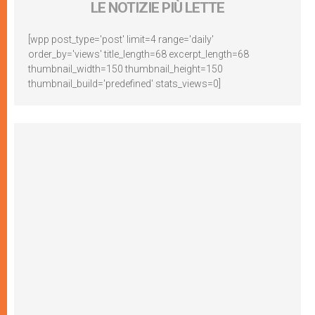
LE NOTIZIE PIÙ LETTE
[wpp post_type='post' limit=4 range='daily'
order_by='views' title_length=68 excerpt_length=68
thumbnail_width=150 thumbnail_height=150
thumbnail_build='predefined' stats_views=0]