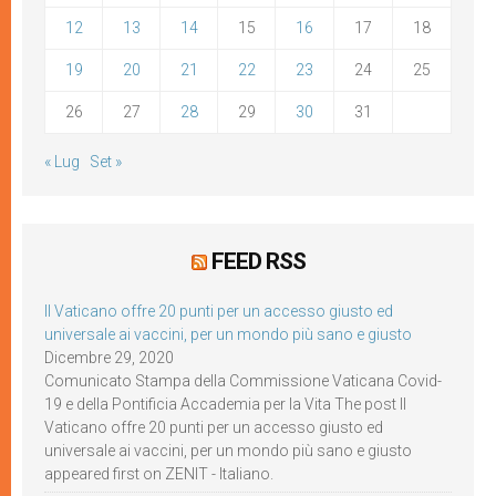
12
13
14
15
16
17
18
19
20
21
22
23
24
25
26
27
28
29
30
31
« Lug
Set »
FEED RSS
Il Vaticano offre 20 punti per un accesso giusto ed
universale ai vaccini, per un mondo più sano e giusto
Dicembre 29, 2020
Comunicato Stampa della Commissione Vaticana Covid-
19 e della Pontificia Accademia per la Vita The post Il
Vaticano offre 20 punti per un accesso giusto ed
universale ai vaccini, per un mondo più sano e giusto
appeared first on ZENIT - Italiano.