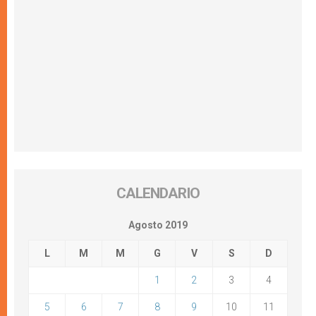
CALENDARIO
Agosto 2019
L
M
M
G
V
S
D
1
2
3
4
5
6
7
8
9
10
11