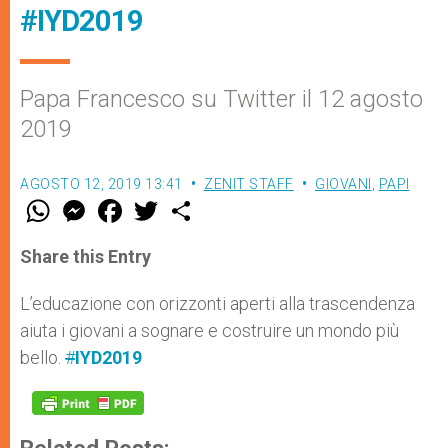
#IYD2019
Papa Francesco su Twitter il 12 agosto
2019
AGOSTO 12, 2019 13:41
ZENIT STAFF
GIOVANI
,
PAPI
W
M
F
T
S
h
e
a
w
h
a
s
c
i
a
t
s
e
t
r
Share this Entry
s
e
b
t
e
A
n
o
e
p
g
o
r
L’educazione con orizzonti aperti alla trascendenza
p
e
k
aiuta i giovani a sognare e costruire un mondo più
r
bello.
#
IYD2019
Related Posts: