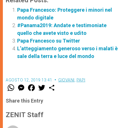
Papa Francesco: Proteggere i minori nel
mondo digitale
#Panama2019: Andate e testimoniate
quello che avete visto e udito
Papa Francesco su Twitter
L’atteggiamento generoso verso i malati è
sale della terra e luce del mondo
AGOSTO 12, 2019 13:41
GIOVANI
,
PAPI
W
M
F
T
S
h
e
a
w
h
a
s
c
i
a
t
s
e
t
r
Share this Entry
s
e
b
t
e
A
n
o
e
p
g
o
r
ZENIT Staff
p
e
k
r