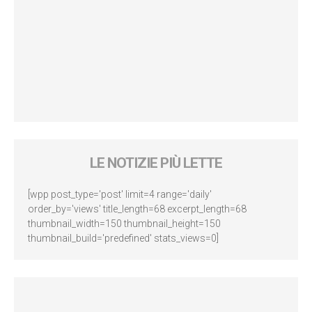
LE NOTIZIE PIÙ LETTE
[wpp post_type='post' limit=4 range='daily'
order_by='views' title_length=68 excerpt_length=68
thumbnail_width=150 thumbnail_height=150
thumbnail_build='predefined' stats_views=0]