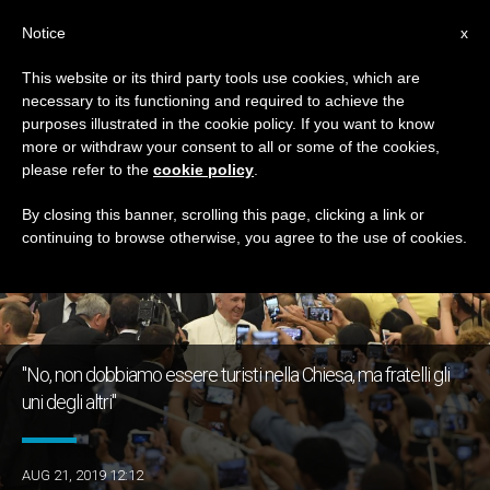
IT
Notice
x
This website or its third party tools use cookies, which are
necessary to its functioning and required to achieve the
GIORNO
purposes illustrated in the cookie policy. If you want to know
Agosto 21st, 2019
more or withdraw your consent to all or some of the cookies,
please refer to the
cookie policy
.
By closing this banner, scrolling this page, clicking a link or
continuing to browse otherwise, you agree to the use of cookies.
ULTIME NOTIZIE
"No, non dobbiamo essere turisti nella Chiesa, ma fratelli gli
uni degli altri"
AUG 21, 2019 12:12