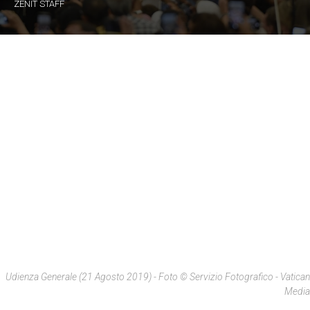
ZENIT STAFF
Udienza Generale (21 Agosto 2019) - Foto © Servizio Fotografico - Vatican
Media