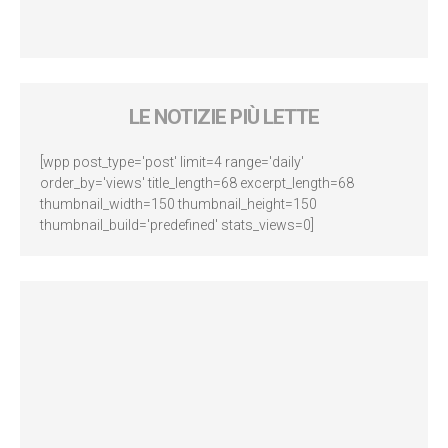
LE NOTIZIE PIÙ LETTE
[wpp post_type='post' limit=4 range='daily'
order_by='views' title_length=68 excerpt_length=68
thumbnail_width=150 thumbnail_height=150
thumbnail_build='predefined' stats_views=0]