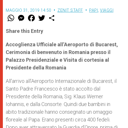
MAGGIO 31, 2019 14:50
ZENIT STAFF
PAPI
,
VIAGGI
W
M
F
T
S
h
e
a
w
h
a
s
c
i
a
t
s
e
t
r
Share this Entry
s
e
b
t
e
A
n
o
e
p
g
o
r
Accoglienza Ufficiale all’Aeroporto di Bucarest,
p
e
k
Cerimonia di benvenuto in Romania presso il
r
Palazzo Presidenziale e Visita di cortesia al
Presidente della Romania
All’arrivo all’Aeroporto Internazionale di Bucarest, il
Santo Padre Francesco è stato accolto dal
Presidente della Romania, Sig. Klaus Werner
Iohannis, e dalla Consorte. Quindi due bambini in
abito tradizionale hanno consegnato un omaggio
floreale al Papa. Erano presenti circa 400 fedeli.
Dopo aver attraversato la Guardia d’Onore, prima di