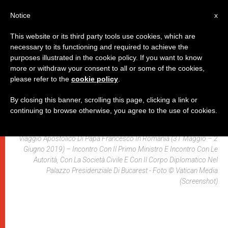
IT
Notice
x
This website or its third party tools use cookies, which are
necessary to its functioning and required to achieve the
,
PAPI
VIAGGI
purposes illustrated in the cookie policy. If you want to know
more or withdraw your consent to all or some of the cookies,
please refer to the
cookie policy
.
By closing this banner, scrolling this page, clicking a link or
continuing to browse otherwise, you agree to the use of cookies.
Viaggio Apostolico Di Papa Francesco In Romania (31 Maggio – 2
Giugno 2019) – Incontro Con Il Primo Ministro E Incontro Con Le
Autorità, Con La Società Civile E Con Il Corpo Diplomatico Nel
Palazzo Presidenziale Di Bucarest - Foto © Vatican Media
(Screenshot)