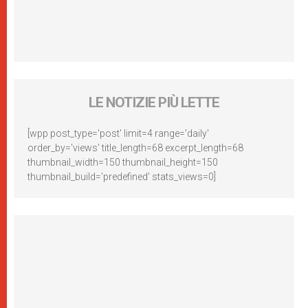
LE NOTIZIE PIÙ LETTE
[wpp post_type='post' limit=4 range='daily'
order_by='views' title_length=68 excerpt_length=68
thumbnail_width=150 thumbnail_height=150
thumbnail_build='predefined' stats_views=0]