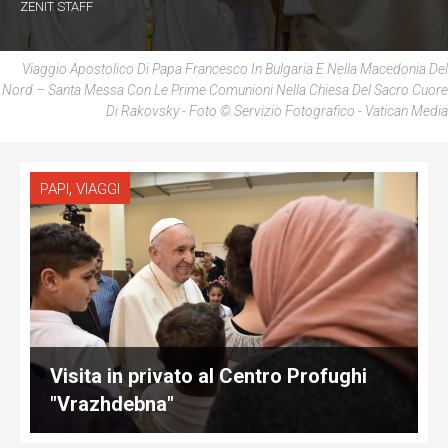
ZENIT STAFF
Viaggio Apostolico Di Papa Francesco In Bulgaria E Nella Macedonia Del
Nord – Santa Messa Con Le Prime Comunioni Nella Chiesa Del Sacro Cuore
Di Rakovsky - Foto © Servizio Fotografico - Vatican Media
,
PAPI
VIAGGI
Visita in privato al Centro Profughi
"Vrazhdebna"