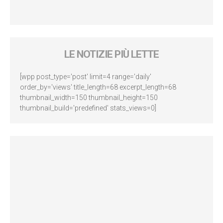
LE NOTIZIE PIÙ LETTE
[wpp post_type='post' limit=4 range='daily'
order_by='views' title_length=68 excerpt_length=68
thumbnail_width=150 thumbnail_height=150
thumbnail_build='predefined' stats_views=0]