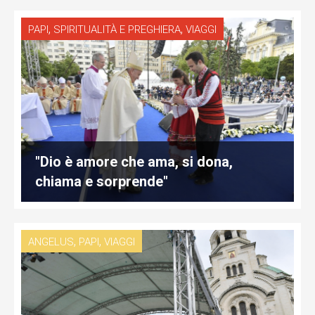
,
,
PAPI
SPIRITUALITÀ E PREGHIERA
VIAGGI
"Dio è amore che ama, si dona,
chiama e sorprende"
,
,
ANGELUS
PAPI
VIAGGI