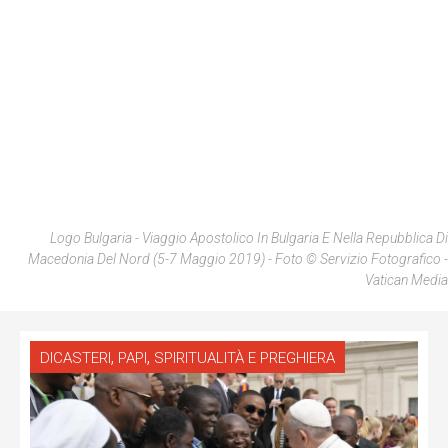
Logo Bulgaria - Viaggio Apostolico In Bulgaria E Nella Repubblica Di
Macedonia Del Nord (5-7 Maggio 2019) - Foto © Servizio Fotografico -
Vatican Media
,
,
DICASTERI
PAPI
SPIRITUALITÀ E PREGHIERA