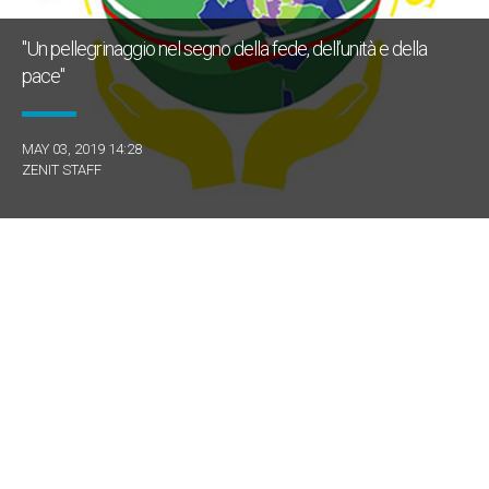
"Un pellegrinaggio nel segno della fede, dell’unità e della
pace"
MAY 03, 2019 14:28
ZENIT STAFF