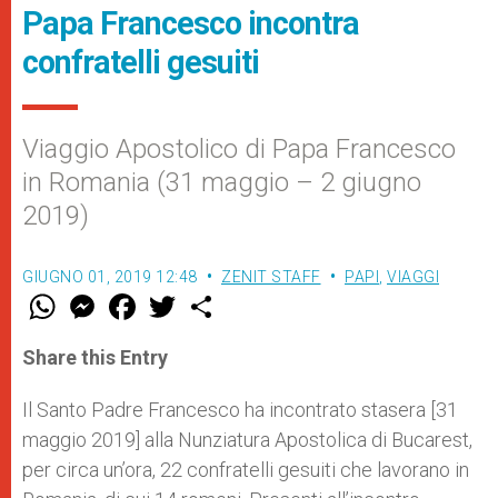
Papa Francesco incontra
confratelli gesuiti
Viaggio Apostolico di Papa Francesco
in Romania (31 maggio – 2 giugno
2019)
GIUGNO 01, 2019 12:48
ZENIT STAFF
PAPI
,
VIAGGI
W
M
F
T
S
h
e
a
w
h
a
s
c
i
a
t
s
e
t
r
Share this Entry
s
e
b
t
e
A
n
o
e
p
g
o
r
Il Santo Padre Francesco ha incontrato stasera [31
p
e
k
maggio 2019] alla Nunziatura Apostolica di Bucarest,
r
per circa un’ora, 22 confratelli gesuiti che lavorano in