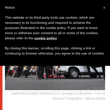
IT
Notice
x
This website or its third party tools use cookies, which are
necessary to its functioning and required to achieve the
,
PAPI
VIAGGI
purposes illustrated in the cookie policy. If you want to know
more or withdraw your consent to all or some of the cookies,
please refer to the
cookie policy
.
By closing this banner, scrolling this page, clicking a link or
continuing to browse otherwise, you agree to the use of cookies.
Santa Messa Nella Cattedrale Di S. Giuseppe Di Bucarest - Foto ©
Servizio Fotografico - Vatican Media