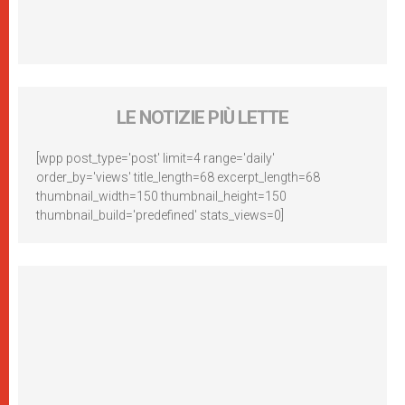
LE NOTIZIE PIÙ LETTE
[wpp post_type='post' limit=4 range='daily'
order_by='views' title_length=68 excerpt_length=68
thumbnail_width=150 thumbnail_height=150
thumbnail_build='predefined' stats_views=0]