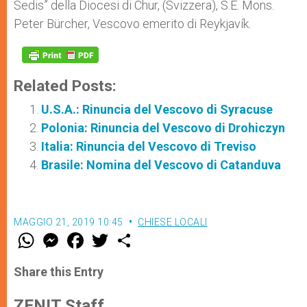
Sedis” della Diocesi di Chur, (Svizzera), S.E. Mons.
Peter Bürcher, Vescovo emerito di Reykjavík.
Related Posts:
U.S.A.: Rinuncia del Vescovo di Syracuse
Polonia: Rinuncia del Vescovo di Drohiczyn
Italia: Rinuncia del Vescovo di Treviso
Brasile: Nomina del Vescovo di Catanduva
MAGGIO 21, 2019 10:45
CHIESE LOCALI
W
M
F
T
S
h
e
a
w
h
a
s
c
i
a
t
s
e
t
r
Share this Entry
s
e
b
t
e
A
n
o
e
p
g
o
r
ZENIT Staff