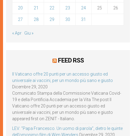
20
21
22
23
24
25
26
27
28
29
30
31
« Apr
Giu »
FEED RSS
Il Vaticano offre 20 punti per un accesso giusto ed
universale ai vaccini, per un mondo più sano e giusto
Dicembre 29, 2020
Comunicato Stampa della Commissione Vaticana Covid-
19 e della Pontificia Accademia per la Vita The post Il
Vaticano offre 20 punti per un accesso giusto ed
universale ai vaccini, per un mondo più sano e giusto
appeared first on ZENIT - Italiano.
LEV: “Papa Francesco. Un uomo di parola”, dietro le quinte
dell’omonimo film di Wim Wenders
Dicembre 29, 2020