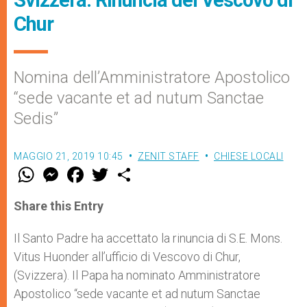
Chur
Nomina dell’Amministratore Apostolico
“sede vacante et ad nutum Sanctae
Sedis”
MAGGIO 21, 2019 10:45
ZENIT STAFF
CHIESE LOCALI
W
M
F
T
S
h
e
a
w
h
a
s
c
i
a
t
s
e
t
r
Share this Entry
s
e
b
t
e
A
n
o
e
p
g
o
r
Il Santo Padre ha accettato la rinuncia di S.E. Mons.
p
e
k
Vitus Huonder all’ufficio di Vescovo di Chur,
r
(Svizzera). Il Papa ha nominato Amministratore
Apostolico “sede vacante et ad nutum Sanctae