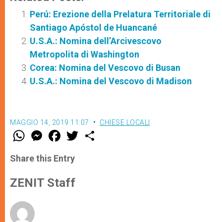
Perú: Erezione della Prelatura Territoriale di
Santiago Apóstol de Huancané
U.S.A.: Nomina dell’Arcivescovo
Metropolita di Washington
Corea: Nomina del Vescovo di Busan
U.S.A.: Nomina del Vescovo di Madison
MAGGIO 14, 2019 11:07
CHIESE LOCALI
W
M
F
T
S
h
e
a
w
h
a
s
c
i
a
t
s
e
t
r
Share this Entry
s
e
b
t
e
A
n
o
e
p
g
o
r
ZENIT Staff
p
e
k
r