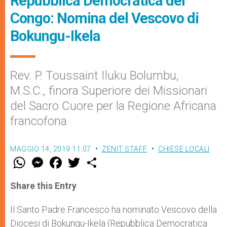
Repubblica Democratica del
Congo: Nomina del Vescovo di
Bokungu-Ikela
Rev. P. Toussaint Iluku Bolumbu,
M.S.C., finora Superiore dei Missionari
del Sacro Cuore per la Regione Africana
francofona
MAGGIO 14, 2019 11:07
ZENIT STAFF
CHIESE LOCALI
W
M
F
T
S
h
e
a
w
h
a
s
c
i
a
t
s
e
t
r
Share this Entry
s
e
b
t
e
A
n
o
e
p
g
o
r
Il Santo Padre Francesco ha nominato Vescovo della
p
e
k
Diocesi di Bokungu-Ikela (Repubblica Democratica
r