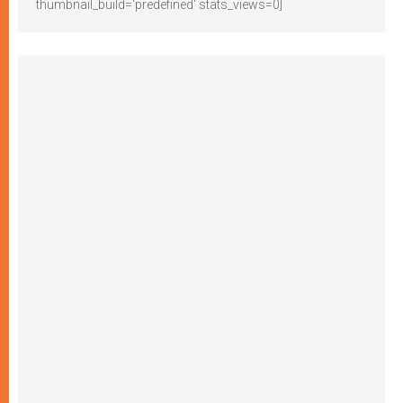
thumbnail_build='predefined' stats_views=0]