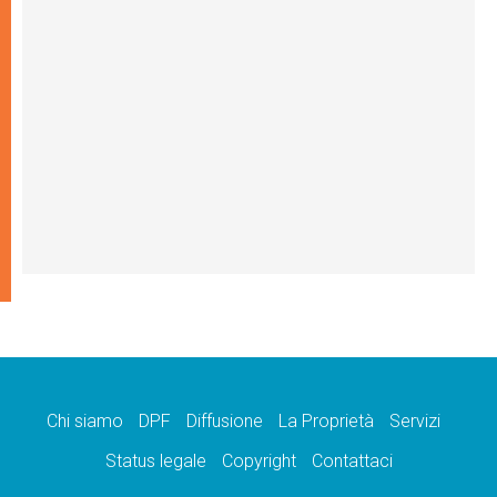
Chi siamo
DPF
Diffusione
La Proprietà
Servizi
Status legale
Copyright
Contattaci