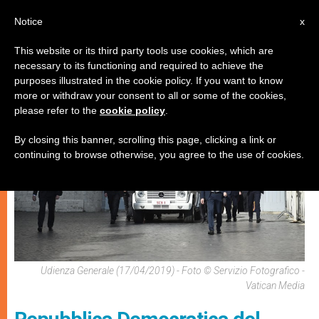
IT
Notice
x
This website or its third party tools use cookies, which are
necessary to its functioning and required to achieve the
CHIESE LOCALI
purposes illustrated in the cookie policy. If you want to know
more or withdraw your consent to all or some of the cookies,
please refer to the
cookie policy
.
By closing this banner, scrolling this page, clicking a link or
continuing to browse otherwise, you agree to the use of cookies.
Udienza Generale (17/04/2019) - Foto © Servizio Fotografico -
Vatican Media