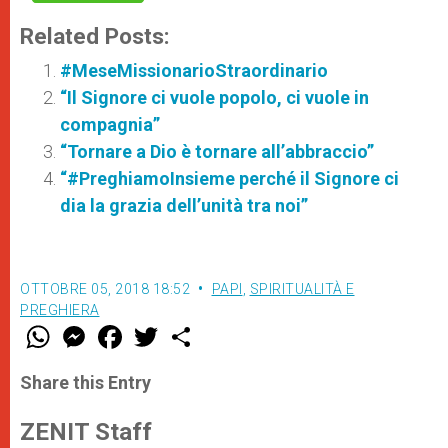
Related Posts:
#MeseMissionarioStraordinario
“Il Signore ci vuole popolo, ci vuole in
compagnia”
“Tornare a Dio è tornare all’abbraccio”
“#PreghiamoInsieme perché il Signore ci
dia la grazia dell’unità tra noi”
OTTOBRE 05, 2018 18:52
PAPI
,
SPIRITUALITÀ E
PREGHIERA
W
M
F
T
S
h
e
a
w
h
a
s
c
i
a
t
s
e
t
r
Share this Entry
s
e
b
t
e
A
n
o
e
p
g
o
r
ZENIT Staff
p
e
k