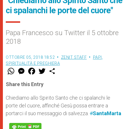
"Chiediamo allo Spirito Santo che
ci spalanchi le porte del cuore"
Papa Francesco su Twitter il 5 ottobre
2018
OTTOBRE 05, 2018 18:52
ZENIT STAFF
PAPI
,
SPIRITUALITÀ E PREGHIERA
W
M
F
T
S
h
e
a
w
h
a
s
c
i
a
t
s
e
t
r
Share this Entry
s
e
b
t
e
A
n
o
e
p
g
o
r
Chiediamo allo Spirito Santo che ci spalanchi le
p
e
k
porte del cuore, affinché Gesù possa entrare a
r
portarci il suo messaggio di salvezza.
#
SantaMarta