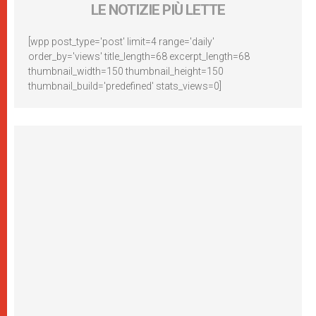
LE NOTIZIE PIÙ LETTE
[wpp post_type='post' limit=4 range='daily'
order_by='views' title_length=68 excerpt_length=68
thumbnail_width=150 thumbnail_height=150
thumbnail_build='predefined' stats_views=0]