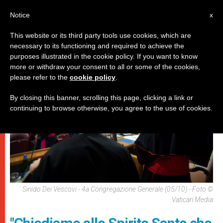
IT
Notice
x
This website or its third party tools use cookies, which are
necessary to its functioning and required to achieve the
,
PAPI
SPIRITUALITÀ E PREGHIERA
purposes illustrated in the cookie policy. If you want to know
more or withdraw your consent to all or some of the cookies,
please refer to the
cookie policy
.
By closing this banner, scrolling this page, clicking a link or
continuing to browse otherwise, you agree to the use of cookies.
Sinido Dei Vescovi - 4a Congregazione Generale (05/10) - Foto ©
Vatican Media