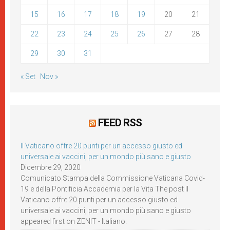
15
16
17
18
19
20
21
22
23
24
25
26
27
28
29
30
31
« Set
Nov »
FEED RSS
Il Vaticano offre 20 punti per un accesso giusto ed
universale ai vaccini, per un mondo più sano e giusto
Dicembre 29, 2020
Comunicato Stampa della Commissione Vaticana Covid-
19 e della Pontificia Accademia per la Vita The post Il
Vaticano offre 20 punti per un accesso giusto ed
universale ai vaccini, per un mondo più sano e giusto
appeared first on ZENIT - Italiano.