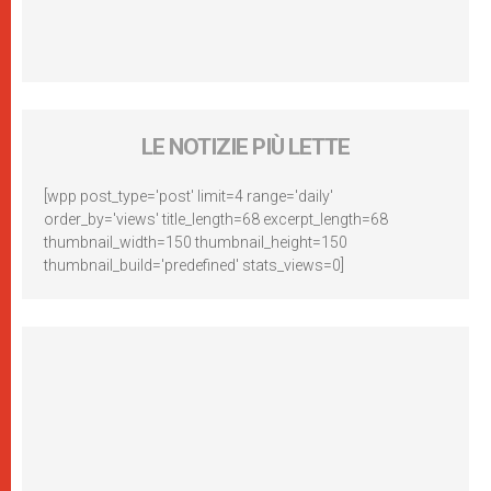
LE NOTIZIE PIÙ LETTE
[wpp post_type='post' limit=4 range='daily'
order_by='views' title_length=68 excerpt_length=68
thumbnail_width=150 thumbnail_height=150
thumbnail_build='predefined' stats_views=0]