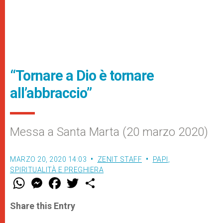
“Tornare a Dio è tornare
all’abbraccio”
Messa a Santa Marta (20 marzo 2020)
MARZO 20, 2020 14:03
ZENIT STAFF
PAPI
,
SPIRITUALITÀ E PREGHIERA
W
M
F
T
S
h
e
a
w
h
a
s
c
i
a
t
s
e
t
r
Share this Entry
s
e
b
t
e
A
n
o
e