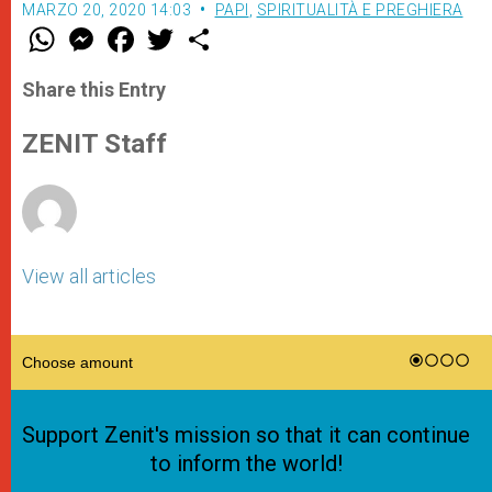
MARZO 20, 2020 14:03
PAPI
,
SPIRITUALITÀ E PREGHIERA
W
M
F
T
S
h
e
a
w
h
a
s
c
i
a
t
s
e
t
r
Share this Entry
s
e
b
t
e
A
n
o
e
p
g
o
r
ZENIT Staff
p
e
k
r
View all articles