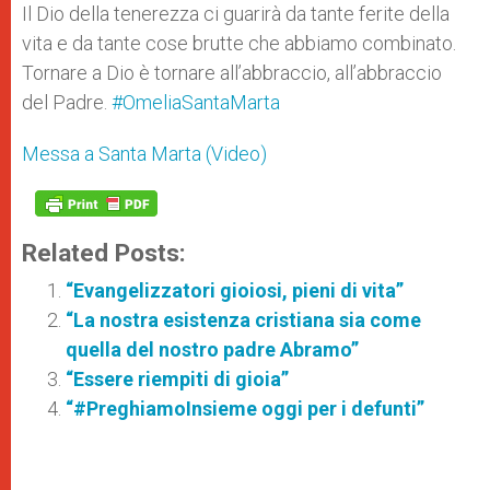
p
g
o
r
Il Dio della tenerezza ci guarirà da tante ferite della
p
e
k
vita e da tante cose brutte che abbiamo combinato.
r
Tornare a Dio è tornare all’abbraccio, all’abbraccio
del Padre.
#OmeliaSantaMarta
Messa a Santa Marta (Video)
Related Posts:
“Evangelizzatori gioiosi, pieni di vita”
“La nostra esistenza cristiana sia come
quella del nostro padre Abramo”
“Essere riempiti di gioia”
“#PreghiamoInsieme oggi per i defunti”