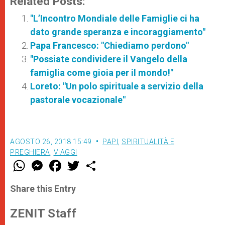
Related Posts:
"L’Incontro Mondiale delle Famiglie ci ha
dato grande speranza e incoraggiamento"
Papa Francesco: "Chiediamo perdono"
"Possiate condividere il Vangelo della
famiglia come gioia per il mondo!"
Loreto: "Un polo spirituale a servizio della
pastorale vocazionale"
AGOSTO 26, 2018 15:49
PAPI
,
SPIRITUALITÀ E
PREGHIERA
,
VIAGGI
W
M
F
T
S
h
e
a
w
h
a
s
c
i
a
t
s
e
t
r
Share this Entry
s
e
b
t
e
A
n
o
e
p
g
o
r
ZENIT Staff
p
e
k