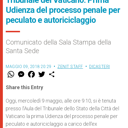
Udienza del processo penale per
peculato e autoriciclaggio
Comunicato della Sala Stampa della
Santa Sede
MAGGIO 09, 2018 20:29
ZENIT STAFF
DICASTERI
W
M
F
T
S
h
e
a
w
h
a
s
c
i
a
t
s
e
t
r
Share this Entry
s
e
b
t
e
A
n
o
e
p
g
o
r
Oggi, mercoledì 9 maggio, alle ore 9.10, si è tenuta
p
e
k
presso l’Aula del Tribunale dello Stato della Città del
r
Vaticano la prima Udienza del processo penale per
peculato e autoriciclaggio a carico dell’ex