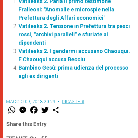
Vatileaks 2. Parla il primo testimone
Fralleoni: "Anomalie e microspie nella
Prefettura degli Affari economici"
Vatileaks 2. Tensione in Prefettura tra pesci
rossi, "archivi paralleli" e sfuriate ai
dipendenti
Vatileaks 2. I gendarmi accusano Chaouqui.
E Chaouqui accusa Becciu
Bambino Gesù: prima udienza del processo
agli ex dirigenti
MAGGIO 09, 2018 20:29
DICASTERI
W
M
F
T
S
h
e
a
w
h
a
s
c
i
a
t
s
e
t
r
Share this Entry
s
e
b
t
e
A
n
o
e
p
g
o
r