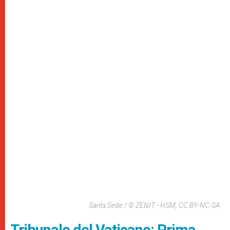
Santa Sede / © ZENIT - HSM, CC BY-NC-SA
Tribunale del Vaticano: Prima