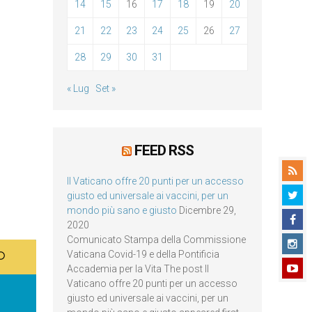
14
15
16
17
18
19
20
21
22
23
24
25
26
27
28
29
30
31
« Lug
Set »
FEED RSS
Il Vaticano offre 20 punti per un accesso
giusto ed universale ai vaccini, per un
mondo più sano e giusto
Dicembre 29,
2020
Comunicato Stampa della Commissione
Vaticana Covid-19 e della Pontificia
Accademia per la Vita The post Il
Vaticano offre 20 punti per un accesso
giusto ed universale ai vaccini, per un