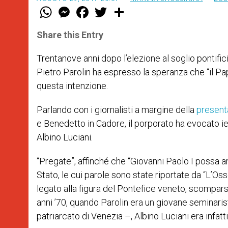
W
M
F
T
S
h
e
a
w
h
a
s
c
i
a
t
s
e
t
r
Share this Entry
s
e
b
t
e
A
n
o
e
p
g
o
r
Trentanove anni dopo l’elezione al soglio pontifici
p
e
k
Pietro Parolin ha espresso la speranza che “il Pap
r
questa intenzione.
Parlando con i giornalisti a margine della
presenta
e Benedetto in Cadore, il porporato ha evocato ier
Albino Luciani.
“Pregate”, affinché che “Giovanni Paolo I possa arri
Stato, le cui parole sono state riportate da “L’
legato alla figura del Pontefice veneto, scomparso
anni ’70, quando Parolin era un giovane seminari
patriarcato di Venezia –, Albino Luciani era infat