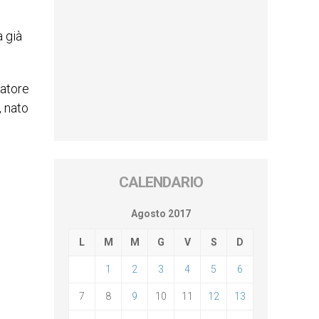
a già
latore
, nato
CALENDARIO
Agosto 2017
L
M
M
G
V
S
D
1
2
3
4
5
6
7
8
9
10
11
12
13