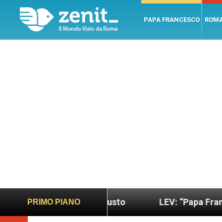
PAPA FRANCESCO
ROM
più sano e giusto
LEV: “Papa Francesco. Un uom
PRIMO PIANO