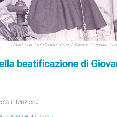
Albio Luciani Creato Cardinale (1973) / Wikimedia Commons, Publ
nella beatificazione di Giova
esta intenzione
ATOLOGIA E CAUSE DEI SANTI