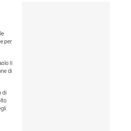
le
re per
olo II
one di
o di
lto
gli