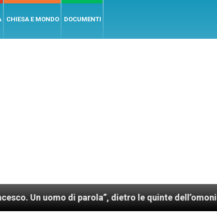
A
CHIESA E MONDO
DOCUMENTI
o di parola”, dietro le quinte dell’omonimo film di W