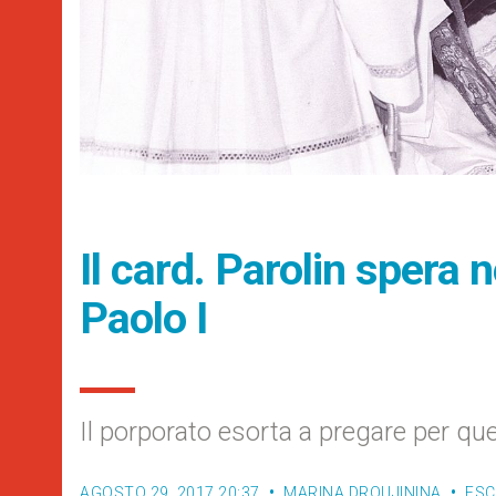
Il card. Parolin spera 
Paolo I
Il porporato esorta a pregare per qu
AGOSTO 29, 2017 20:37
MARINA DROUJININA
ESC