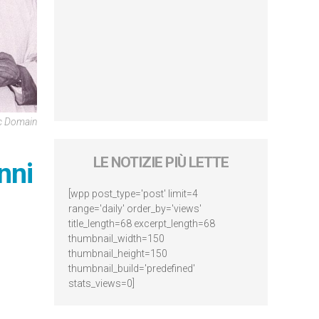
ic Domain
LE NOTIZIE PIÙ LETTE
nni
[wpp post_type='post' limit=4
range='daily' order_by='views'
title_length=68 excerpt_length=68
thumbnail_width=150
thumbnail_height=150
thumbnail_build='predefined'
stats_views=0]