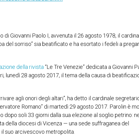
o di Giovanni Paolo I, avvenuta il 26 agosto 1978, il cardina
a del sorriso” sia beatificato e ha esortato i fedeli a prega
zione della rivista
“Le Tre Venezie” dedicata a Giovanni Pa
i, lunedì 28 agosto 2017, il tema della causa di beatificazi
vare agli onori degli altari”, ha detto il cardinale segretari
Osservatore Romano” di martedì 29 agosto 2017. Parolin è mo
 dopo soli 33 giorni dalla sua elezione al soglio petrino: ne
sta della diocesi di Vicenza — una sede suffraganea del
ti il suo arcivescovo metropolita.