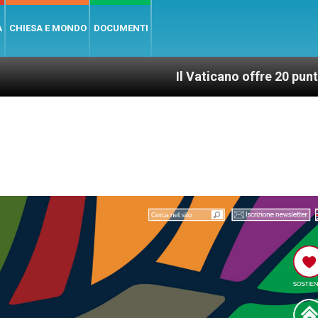
A
CHIESA E MONDO
DOCUMENTI
Il Vaticano offre 20 punti per un acces