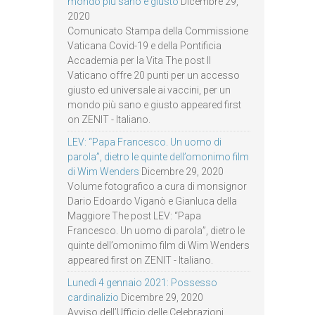
mondo più sano e giusto
Dicembre 29,
2020
Comunicato Stampa della Commissione
Vaticana Covid-19 e della Pontificia
Accademia per la Vita The post Il
Vaticano offre 20 punti per un accesso
giusto ed universale ai vaccini, per un
mondo più sano e giusto appeared first
on ZENIT - Italiano.
LEV: “Papa Francesco. Un uomo di
parola”, dietro le quinte dell’omonimo film
di Wim Wenders
Dicembre 29, 2020
Volume fotografico a cura di monsignor
Dario Edoardo Viganò e Gianluca della
Maggiore The post LEV: “Papa
Francesco. Un uomo di parola”, dietro le
quinte dell’omonimo film di Wim Wenders
appeared first on ZENIT - Italiano.
Lunedì 4 gennaio 2021: Possesso
cardinalizio
Dicembre 29, 2020
Avviso dell’Ufficio delle Celebrazioni