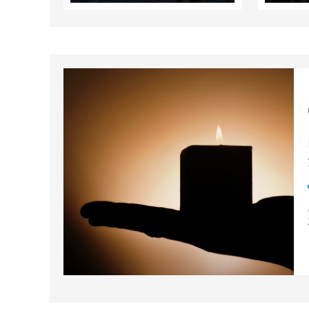
migratori meglio
disciplinati