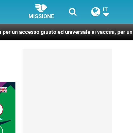
IT
MISSIONE
so giusto ed universale ai vaccini, per un mondo più sa