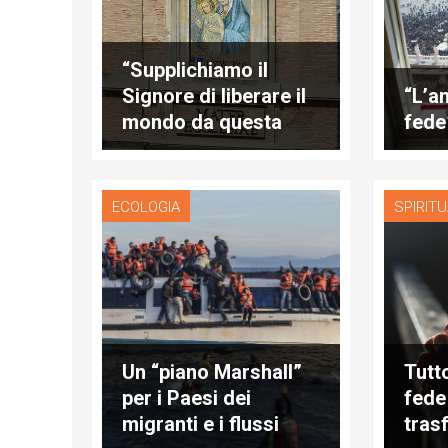
“Supplichiamo il
Signore di liberare il
“L’a
mondo da questa
fede
disumana violenza”
ECOLOGIA
SPIRITU
Un “piano Marshall”
Tutt
per i Paesi dei
fede
migranti e i flussi
tras