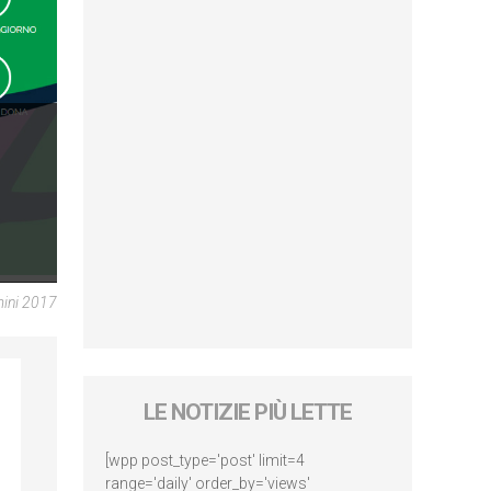
mini 2017
LE NOTIZIE PIÙ LETTE
[wpp post_type='post' limit=4
range='daily' order_by='views'