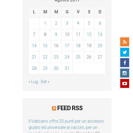
Agosto 2017
L
M
M
G
V
S
D
1
2
3
4
5
6
7
8
9
10
11
12
13
14
15
16
17
18
19
20
21
22
23
24
25
26
27
28
29
30
31
« Lug
Set »
FEED RSS
Il Vaticano offre 20 punti per un accesso
giusto ed universale ai vaccini, per un