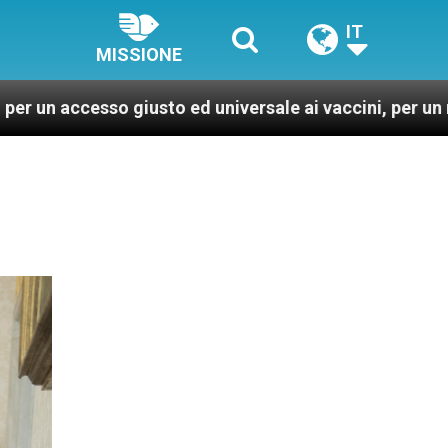
IT
MISSIONE
to ed universale ai vaccini, per un mondo più sano e gi