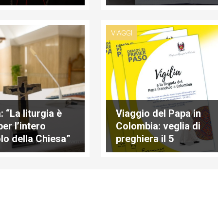
”
VIAGGI
 “La liturgia è
Viaggio del Papa in
per l’intero
Colombia: veglia di
lo della Chiesa”
preghiera il 5
settembre