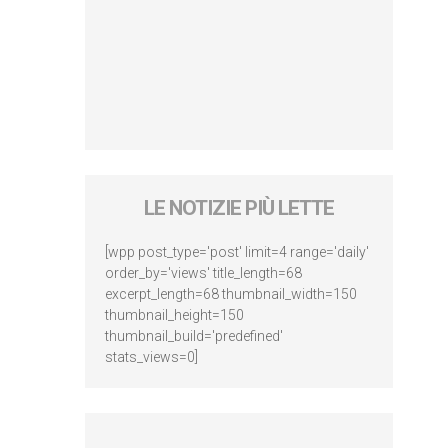
LE NOTIZIE PIÙ LETTE
[wpp post_type='post' limit=4 range='daily'
order_by='views' title_length=68
excerpt_length=68 thumbnail_width=150
thumbnail_height=150
thumbnail_build='predefined'
stats_views=0]