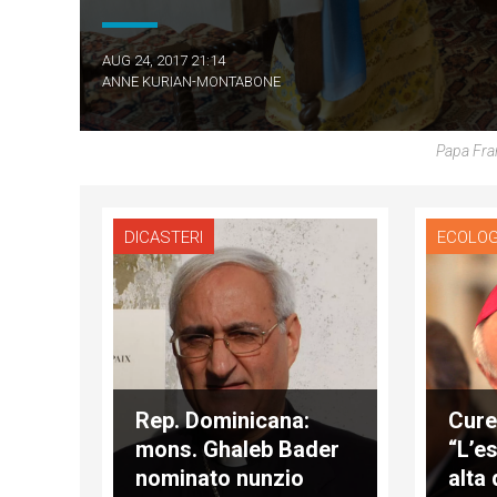
AUG 24, 2017 21:14
ANNE KURIAN-MONTABONE
Papa Fra
DICASTERI
ECOLOG
Rep. Dominicana:
Cure 
mons. Ghaleb Bader
“L’e
nominato nunzio
alta