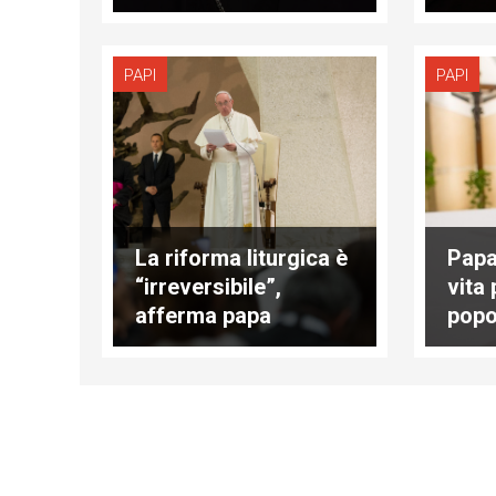
apostolico
cura
PAPI
PAPI
La riforma liturgica è
Papa:
“irreversibile”,
vita 
afferma papa
popo
Francesco