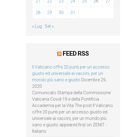
21
22
23
24
25
26
27
28
29
30
31
« Lug
Set »
FEED RSS
Il Vaticano offre 20 punti per un accesso
giusto ed universale ai vaccini, per un
mondo più sano e giusto
Dicembre 29,
2020
Comunicato Stampa della Commissione
Vaticana Covid-19 e della Pontificia
Accademia per la Vita The post Il Vaticano
offre 20 punti per un accesso giusto ed
universale ai vaccini, per un mondo più
sano e giusto appeared first on ZENIT -
Italiano.