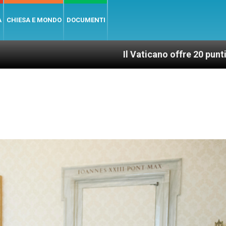
A
CHIESA E MONDO
DOCUMENTI
Il Vaticano offre 20 punti per un accesso gius