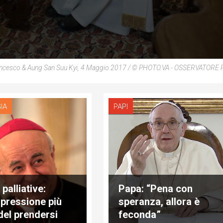
ncesco & Aung San Suu Kyi, 4 Maggio 2017 / © PHOTO.VA - OSSERVATOR
IA
PAPI
palliative:
Papa: “Pena con
spressione più
speranza, allora è
 del prendersi
feconda”