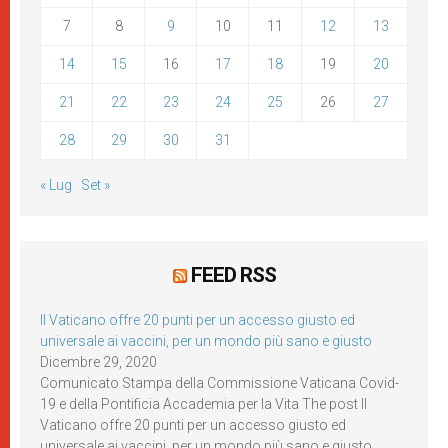
7
8
9
10
11
12
13
14
15
16
17
18
19
20
21
22
23
24
25
26
27
28
29
30
31
« Lug
Set »
FEED RSS
Il Vaticano offre 20 punti per un accesso giusto ed
universale ai vaccini, per un mondo più sano e giusto
Dicembre 29, 2020
Comunicato Stampa della Commissione Vaticana Covid-
19 e della Pontificia Accademia per la Vita The post Il
Vaticano offre 20 punti per un accesso giusto ed
universale ai vaccini, per un mondo più sano e giusto