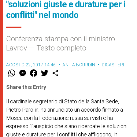
"soluzioni giuste e durature per i
conflitti" nel mondo
Conferenza stampa con il ministro
Lavrov — Testo completo
AGOSTO 22, 2017 14:46
ANITA BOURDIN
DICASTERI
W
M
F
T
S
h
e
a
w
h
a
s
c
i
a
t
s
e
t
r
Share this Entry
s
e
b
t
e
A
n
o
e
p
g
o
r
Il cardinale segretario di Stato della Santa Sede,
p
e
k
Pietro Parolin, ha annunciato un accordo firmato a
r
Mosca con la Federazione russa sui visti e ha
espresso “l’auspicio che siano ricercate le soluzioni
giuste e durature per i conflitti che affliggono, in