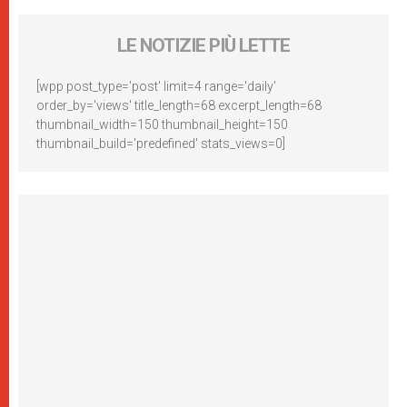
LE NOTIZIE PIÙ LETTE
[wpp post_type='post' limit=4 range='daily'
order_by='views' title_length=68 excerpt_length=68
thumbnail_width=150 thumbnail_height=150
thumbnail_build='predefined' stats_views=0]