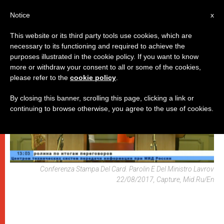
IT
Notice
x
This website or its third party tools use cookies, which are
necessary to its functioning and required to achieve the
DICASTERI
purposes illustrated in the cookie policy. If you want to know
more or withdraw your consent to all or some of the cookies,
please refer to the
cookie policy
.
By closing this banner, scrolling this page, clicking a link or
continuing to browse otherwise, you agree to the use of cookies.
Conferenza Stampa Del Card. Parolin E Del Ministro Lavrov
22/08/2017, Capture, Mid.ru/en