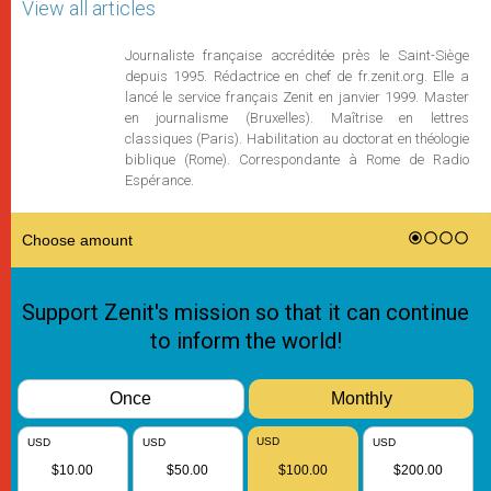
View all articles
Journaliste française accréditée près le Saint-Siège
depuis 1995. Rédactrice en chef de fr.zenit.org. Elle a
lancé le service français Zenit en janvier 1999. Master
en journalisme (Bruxelles). Maîtrise en lettres
classiques (Paris). Habilitation au doctorat en théologie
biblique (Rome). Correspondante à Rome de Radio
Espérance.