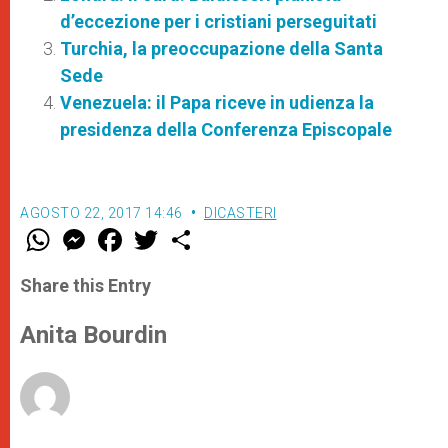
d’eccezione per i cristiani perseguitati
Turchia, la preoccupazione della Santa
Sede
Venezuela: il Papa riceve in udienza la
presidenza della Conferenza Episcopale
AGOSTO 22, 2017 14:46
DICASTERI
W
M
F
T
S
h
e
a
w
h
a
s
c
i
a
t
s
e
t
r
Share this Entry
s
e
b
t
e
A
n
o
e
p
g
o
r
Anita Bourdin
p
e
k
r