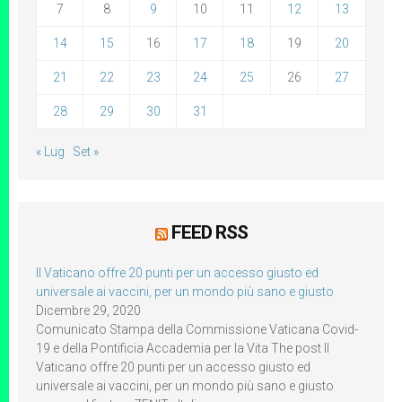
7
8
9
10
11
12
13
14
15
16
17
18
19
20
21
22
23
24
25
26
27
28
29
30
31
« Lug
Set »
FEED RSS
Il Vaticano offre 20 punti per un accesso giusto ed
universale ai vaccini, per un mondo più sano e giusto
Dicembre 29, 2020
Comunicato Stampa della Commissione Vaticana Covid-
19 e della Pontificia Accademia per la Vita The post Il
Vaticano offre 20 punti per un accesso giusto ed
universale ai vaccini, per un mondo più sano e giusto