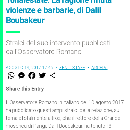
Tonalestate: La ragione rifiuta
violenze e barbarie, di Dalil
Boubakeur
Stralci del suo intervento pubblicati
dall’Osservatore Romano
AGOSTO 14, 2017 17:46
ZENIT STAFF
ARCHIVI
W
M
F
T
S
h
e
a
w
h
a
s
c
i
a
t
s
e
t
r
Share this Entry
s
e
b
t
e
A
n
o
e
p
g
o
r
L’Osservatore Romano in italiano del 10 agosto 2017
p
e
k
ha pubblicato questi ampi stralci della relazione, sul
r
tema «Totalmente altro», che il rettore della Grande
moschea di Parigi, Dalil Boubakeur, ha tenuto l’8