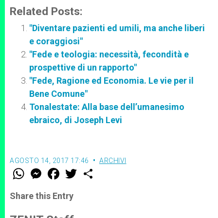
Related Posts:
"Diventare pazienti ed umili, ma anche liberi
e coraggiosi"
"Fede e teologia: necessità, fecondità e
prospettive di un rapporto"
"Fede, Ragione ed Economia. Le vie per il
Bene Comune"
Tonalestate: Alla base dell’umanesimo
ebraico, di Joseph Levi
AGOSTO 14, 2017 17:46
ARCHIVI
W
M
F
T
S
h
e
a
w
h
a
s
c
i
a
t
s
e
t
r
Share this Entry
s
e
b
t
e
A
n
o
e
p
g
o
r