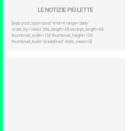
LE NOTIZIE PIÙ LETTE
[wpp post_type='post' limit=4 range='daily'
order_by='views' title_length=68 excerpt_length=68
thumbnail_width=150 thumbnail_height=150
thumbnail_build='predefined' stats_views=0]